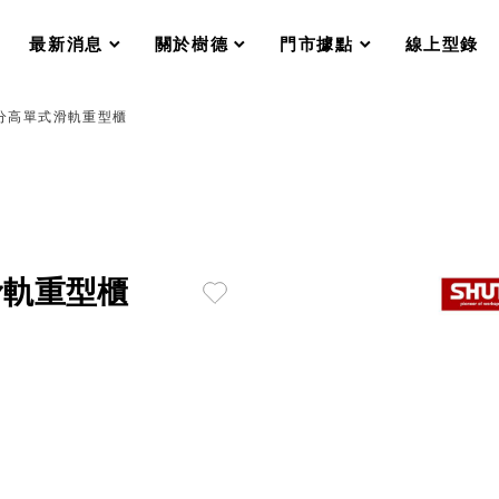
分格收納整理盒（小集盒）SO
scroll
scroll
scroll
scroll
收纳整理加購配件
最新消息
關於樹德
門市據點
線上型錄
樹德小物
衣架
成工作空間
0公分高單式滑軌重型櫃
推車
收纳整理分類盒FO
收納整理糖果盒MD
折疊桌FT
BB質感收納盒
綠時尚聯名小物
手提袋&手提籃系列LV
式滑軌重型櫃
登場
HF 摺疊購物車
體設計個性風
Select 生活選物
英國 W10