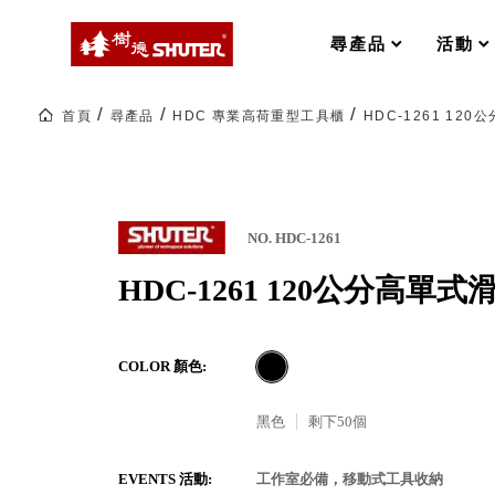
MS-FO 快取分類車
MILESTONE 逐夢腳步
RFO 快取旋轉架
尋產品
活動
RC 工業效率架．工作站
WS 工作站
打造夢想秘密基地 ! 車庫變身
首頁
尋產品
HDC 專業高荷重型工具櫃
HDC-1261 12
TM 模具存放架
TW 刀具存放
HDC 專業高荷重型工具櫃
多功能工作桌，夢想的起點
ESD 抗靜電零件櫃
工作室必備，移動式工具收納
運送組裝費用
NO. HDC-1261
HDC-1261 120公分高單
樹德聯名企劃｜ 跨界聯名重磅
COLOR 顏色:
樹德收納 X Kingson Artworks 字
樹德收納 X WODEN 更添生活氛圍
Office 辦公文具
黑色
剩下
50
個
A9 小幫手零件分類箱
EVENTS 活動:
工作室必備，移動式工具收納