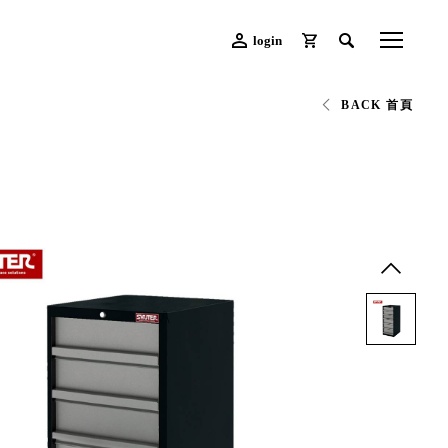
login
BACK 首頁