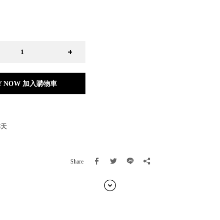
日本 BISQUE
斯洛維尼亞 EQUA
本 Hacoa
台灣 SN°OVAE
斯洛維尼亞 Rogaska
國 July Nine
灣 Techshower
Y NOW 加入購物車
西班牙 CRISTALINAS
灣 Lilla Fe
德國 RIZENHOFF
灣 檜木居 Cypress House
作天
典 Vakinme
洲 Koala Eco
典 Sagaform
Share
國 Donkey Products
典 BOSIGN Stockholm
台灣 點睛設計 DOT DESIGN
灣 Xcellent
日本 HARIO