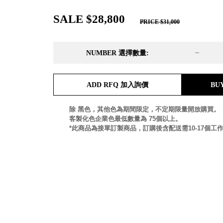
DD 桌上型文件櫃
DDH 桌上型橫式文件櫃
SALE $28,800
PRICE $31,000
OA 文件桌上分類架
日
OF 文件隨身盒
PB 筆盒
NUMBER 選擇數量:
SCB 療癒收納小物
美
KDF 資料夾．箱
台
ADD RFQ 加入詢價
BU
oneu 桌上3C收納
OA 辦公資料樹德櫃
台
除 黑色，其他色為期間限定，不定期限量開放購買。
MC 手機櫃
客製化色企業色最低數量為 75個以上。
DU 密碼鎖資料鐵櫃
台
*此商品為接單訂製商品，訂購後含配送需10-17個工
FC 密碼置物櫃
瑞
SH 文件車．小櫃
澳
SH 展示架．書架
瑞
SB 方塊盒
德
SC收纳整理櫃．鞋櫃
瑞
L連環盒
HB 桌上文具盒
台
CS系列