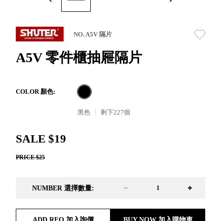
取分類車
高
客製化服務
RFO 快取
小
企業採購&聯名合作
旋轉架
角
NO. A5V 隔片
RC 工業效
落
率架．工
A5V 零件櫃抽屜隔片
作站
WS 工作站
TM 模具存
商
COLOR 顏色:
辦
放架
空
TW 刀具存
黑色
剩下
227
個
間
再
放
造
HDC 專業
SALE $19
高荷重型
PRICE $25
工具櫃
想擁
ESD 抗靜
有風
電零件櫃
格店
NUMBER 選擇數量:
運送組裝
家的
費用
陳列
品味
ADD RFQ 加入詢價
BUY NOW 加入購物車