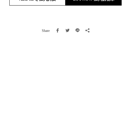
就靠
這展
Household
示架
居家生活
檔案
Share
管
理，
斜取式收納
辦公
整理箱
室讓
MHB
工作
收納桶RB
效率
收纳整理箱
激升
KD
小空
收納整理
間大
櫃．抽屜櫃
置
MB
物！
收纳整理盒
個人
DB
櫃機
玩具收纳整
能兼
理組CB