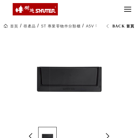
CT 專業重
間質感
SEE
Babbuza
MORE
型工具車
網美級
MILESTONE 樹
Dreamfactory|樹
德歷程
SCT-H不鏽
貨櫃屋
德收納學旅工場
鋼工具車
收納！
首頁
尋產品
ST 專業零物件分類櫃
A5V 零件櫃抽屜隔片
BACK 首頁
SWM-5不
居家收
NEWSPAPER 報紙
鏽鋼工作
納布置
MEDIA PRESS 多
桌
必備
媒體
HK 掛板配
MAGAZINE 雜誌
件．洞洞
SOCIAL CARE 公
板配件
益
超
HB 耐衝擊
AWARDS 獲獎榮耀
級
分類置物
玩
MILESTONE 逐夢
家
整理盒
腳步
MS-HB 快
取車
打
FO 掀開式
造
快取零物
CUSTOMIZED 樹
你
德客製
件分類盒
的
MS-FO 快
樂