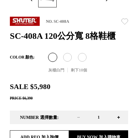
取分類車
高
客製化服務
RFO 快取
小
企業採購&聯名合作
旋轉架
角
NO. SC-408A
RC 工業效
落
率架．工
SC-408A 120公分寬 8格鞋櫃
作站
WS 工作站
TM 模具存
商
COLOR 顏色:
辦
放架
空
TW 刀具存
灰櫃白門
剩下
10
個
間
再
放
造
HDC 專業
SALE $5,980
高荷重型
PRICE $6,390
工具櫃
想擁
ESD 抗靜
有風
電零件櫃
格店
NUMBER 選擇數量:
運送組裝
家的
費用
陳列
品味
ADD RFQ 加入詢價
BUY NOW 加入購物車