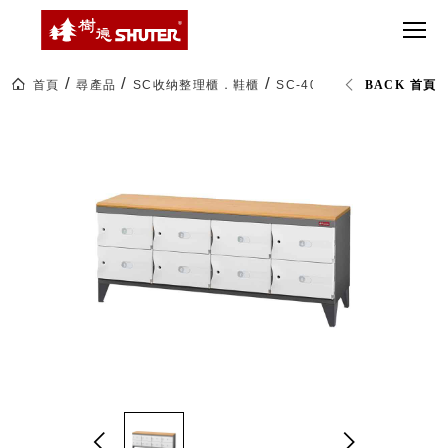
CT 專業重
間質感
SEE
Babbuza
MORE
型工具車
網美級
MILESTONE 樹
Dreamfactory|樹
德歷程
SCT-H不鏽
貨櫃屋
德收納學旅工場
鋼工具車
收納！
首頁
尋產品
SC收纳整理櫃．鞋櫃
SC-408A 120公分寬 8格
BACK 首頁
SWM-5不
居家收
NEWSPAPER 報紙
鏽鋼工作
納布置
MEDIA PRESS 多
桌
必備
媒體
HK 掛板配
MAGAZINE 雜誌
件．洞洞
SOCIAL CARE 公
板配件
益
超
HB 耐衝擊
AWARDS 獲獎榮耀
級
分類置物
玩
MILESTONE 逐夢
家
整理盒
腳步
MS-HB 快
取車
打
FO 掀開式
造
快取零物
CUSTOMIZED 樹
你
德客製
件分類盒
的
MS-FO 快
樂