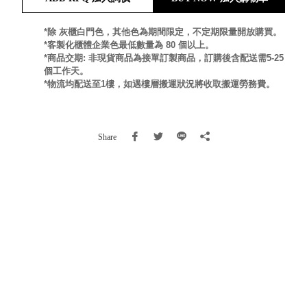
就靠
這展
*除 灰櫃白門色，其他色為期間限定，不定期限量開放購買。
Household
*客製化櫃體企業色最低數量為 80 個以上。
示架
居家生活
*商品交期: 非現貨商品為接單訂製商品，訂購後含配送需5-25
檔案
個工作天。
管
*物流均配送至1樓，如遇樓層搬運狀況將收取搬運勞務費。
理，
斜取式收納
辦公
整理箱
室讓
MHB
Share
工作
收納桶RB
效率
收纳整理箱
激升
KD
小空
收納整理
間大
櫃．抽屜櫃
置
MB
物！
收纳整理盒
個人
DB
櫃機
玩具收纳整
能兼
理組CB