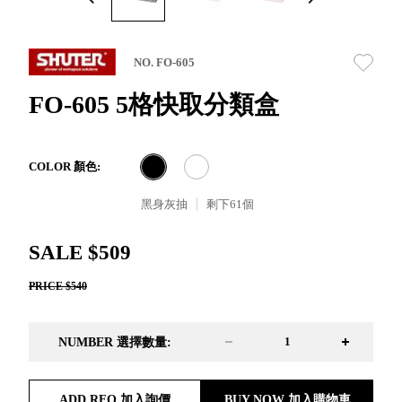
取分類車
高
客製化服務
RFO 快取
小
企業採購&聯名合作
旋轉架
角
NO. FO-605
RC 工業效
落
率架．工
FO-605 5格快取分類盒
作站
WS 工作站
TM 模具存
商
COLOR 顏色:
辦
放架
空
TW 刀具存
黑身灰抽
剩下
61
個
間
再
放
造
HDC 專業
SALE $509
高荷重型
PRICE $540
工具櫃
想擁
ESD 抗靜
有風
電零件櫃
格店
NUMBER 選擇數量:
運送組裝
家的
費用
陳列
品味
ADD RFQ 加入詢價
BUY NOW 加入購物車