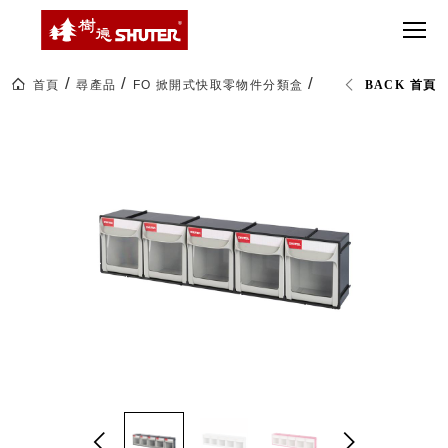
CT 專業重
間質感
SEE
Babbuza
MORE
型工具車
網美級
MILESTONE 樹
Dreamfactory|樹
德歷程
SCT-H不鏽
貨櫃屋
德收納學旅工場
鋼工具車
收納！
首頁
尋產品
FO 掀開式快取零物件分類盒
FO-605 5格快取分
BACK 首頁
SWM-5不
居家收
NEWSPAPER 報紙
鏽鋼工作
納布置
MEDIA PRESS 多
桌
必備
媒體
HK 掛板配
MAGAZINE 雜誌
件．洞洞
SOCIAL CARE 公
板配件
益
超
HB 耐衝擊
AWARDS 獲獎榮耀
級
分類置物
玩
MILESTONE 逐夢
家
整理盒
腳步
MS-HB 快
取車
打
FO 掀開式
造
快取零物
CUSTOMIZED 樹
你
德客製
件分類盒
的
MS-FO 快
樂