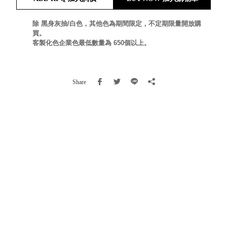
就靠
這展
除 黑身灰抽/白色，其他色為期間限定，不定期限量開放購
Household
買。
示架
居家生活
客製化色企業色最低數量為 650個以上。
檔案
管
理，
斜取式收納
Share
辦公
整理箱
室讓
MHB
工作
收納桶RB
效率
收纳整理箱
激升
KD
小空
收納整理
間大
櫃．抽屜櫃
置
MB
物！
收纳整理盒
個人
DB
櫃機
玩具收纳整
能兼
理組CB