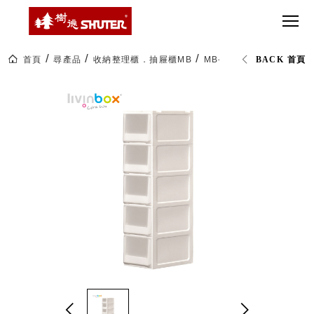
CT 專業重
間質感
SEE
Babbuza
MORE
型工具車
網美級
MILESTONE 樹
Dreamfactory|樹
德歷程
SCT-H不鏽
貨櫃屋
德收納學旅工場
鋼工具車
收納！
首頁
尋產品
收納整理櫃．抽屜櫃MB
MB-2705P 五層27cm抽
BACK 首頁
SWM-5不
居家收
NEWSPAPER 報紙
鏽鋼工作
納布置
MEDIA PRESS 多
桌
必備
媒體
HK 掛板配
MAGAZINE 雜誌
件．洞洞
SOCIAL CARE 公
板配件
益
超
HB 耐衝擊
AWARDS 獲獎榮耀
級
分類置物
玩
MILESTONE 逐夢
家
整理盒
腳步
MS-HB 快
取車
打
FO 掀開式
造
快取零物
CUSTOMIZED 樹
你
德客製
件分類盒
的
MS-FO 快
樂