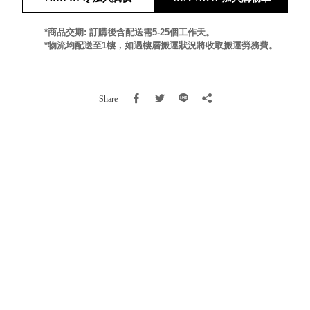
就靠
這展
*商品交期: 訂購後含配送需5-25個工作天。
Household
*物流均配送至1樓，如遇樓層搬運狀況將收取搬運勞務費。
示架
居家生活
檔案
管
理，
斜取式收納
Share
辦公
整理箱
室讓
MHB
工作
收納桶RB
效率
收纳整理箱
激升
KD
小空
收納整理
間大
櫃．抽屜櫃
置
MB
物！
收纳整理盒
個人
DB
櫃機
玩具收纳整
能兼
理組CB