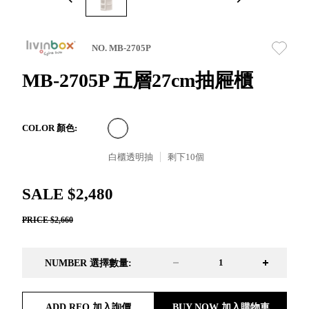
取分類車
高
客製化服務
RFO 快取
小
企業採購&聯名合作
旋轉架
角
NO. MB-2705P
RC 工業效
落
率架．工
MB-2705P 五層27cm抽屜櫃
作站
WS 工作站
TM 模具存
商
COLOR 顏色:
辦
放架
空
TW 刀具存
白櫃透明抽
剩下
10
個
間
再
放
造
HDC 專業
SALE $2,480
高荷重型
PRICE $2,660
工具櫃
想擁
ESD 抗靜
有風
電零件櫃
格店
NUMBER 選擇數量:
運送組裝
家的
費用
陳列
品味
ADD RFQ 加入詢價
BUY NOW 加入購物車