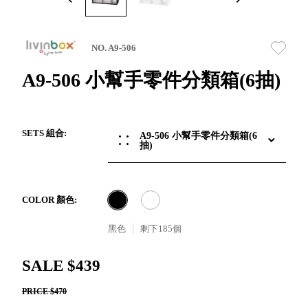
取分類車
高
客製化服務
RFO 快取
小
企業採購&聯名合作
旋轉架
角
NO. A9-506
RC 工業效
落
率架．工
A9-506 小幫手零件分類箱(6抽)
作站
WS 工作站
TM 模具存
商
SETS 組合:
A9-506 小幫手零件分類箱(6
辦
放架
抽)
空
TW 刀具存
間
再
放
造
HDC 專業
COLOR 顏色:
高荷重型
工具櫃
想擁
黑色
剩下
185
個
ESD 抗靜
有風
電零件櫃
格店
SALE $439
運送組裝
家的
費用
陳列
PRICE $470
品味