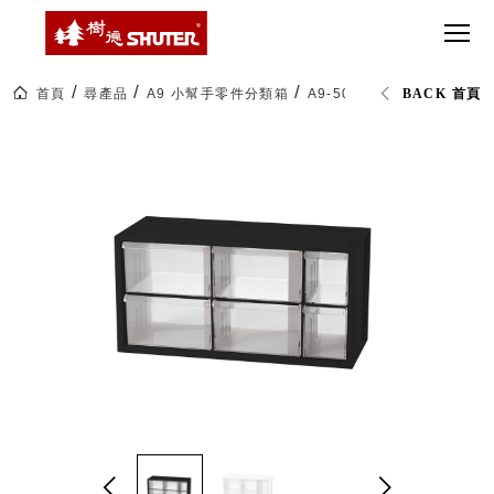
CT 專業重
間質感
SEE
Babbuza
MORE
型工具車
網美級
MILESTONE 樹
Dreamfactory|樹
德歷程
SCT-H不鏽
貨櫃屋
德收納學旅工場
鋼工具車
收納！
首頁
尋產品
A9 小幫手零件分類箱
A9-506 小幫手零件分類箱(
BACK 首頁
SWM-5不
居家收
NEWSPAPER 報紙
鏽鋼工作
納布置
MEDIA PRESS 多
桌
必備
媒體
HK 掛板配
MAGAZINE 雜誌
件．洞洞
SOCIAL CARE 公
板配件
益
超
HB 耐衝擊
AWARDS 獲獎榮耀
級
分類置物
玩
MILESTONE 逐夢
家
整理盒
腳步
MS-HB 快
取車
打
FO 掀開式
造
快取零物
CUSTOMIZED 樹
你
德客製
件分類盒
的
MS-FO 快
樂