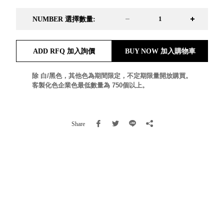
就靠
NUMBER 選擇數量:
這展
Household
示架
居家生活
檔案
ADD RFQ 加入詢價
BUY NOW 加入購物車
管
理，
斜取式收納
除 白/黑色，其他色為期間限定，不定期限量開放購買。
辦公
整理箱
客製化色企業色最低數量為 750個以上。
室讓
MHB
工作
收納桶RB
效率
收纳整理箱
Share
激升
KD
小空
收納整理
間大
櫃．抽屜櫃
置
MB
物！
收纳整理盒
個人
DB
櫃機
玩具收纳整
能兼
理組CB