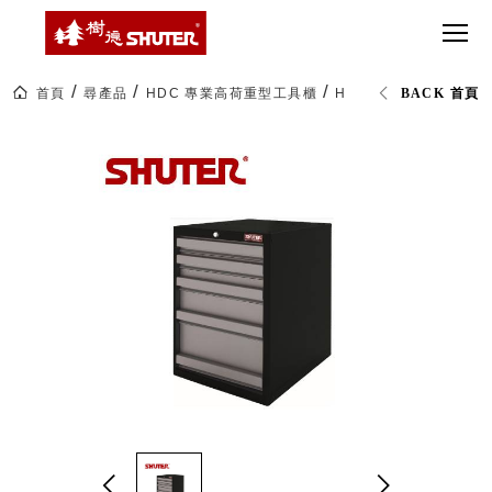
CT 專業重
間質感
SEE
Babbuza
MORE
型工具車
網美級
MILESTONE 樹
Dreamfactory|樹
德歷程
SCT-H不鏽
貨櫃屋
德收納學旅工場
鋼工具車
收納！
首頁
尋產品
HDC 專業高荷重型工具櫃
HDC-0751T 70公
BACK 首頁
SWM-5不
居家收
NEWSPAPER 報紙
鏽鋼工作
納布置
MEDIA PRESS 多
桌
必備
媒體
HK 掛板配
MAGAZINE 雜誌
件．洞洞
SOCIAL CARE 公
板配件
益
超
HB 耐衝擊
AWARDS 獲獎榮耀
級
分類置物
玩
MILESTONE 逐夢
家
整理盒
腳步
MS-HB 快
取車
打
FO 掀開式
造
快取零物
CUSTOMIZED 樹
你
德客製
件分類盒
的
MS-FO 快
樂