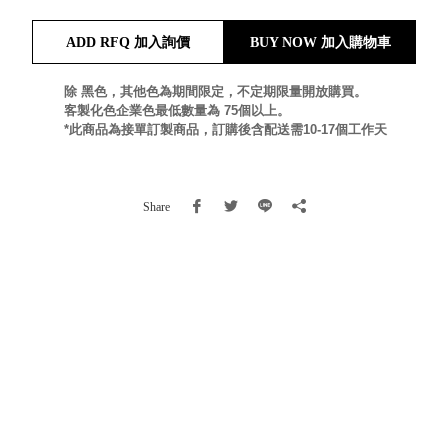
就靠
ADD RFQ 加入詢價
BUY NOW 加入購物車
這展
Household
示架
居家生活
檔案
除 黑色，其他色為期間限定，不定期限量開放購買。
客製化色企業色最低數量為 75個以上。
管
*此商品為接單訂製商品，訂購後含配送需10-17個工作天
理，
斜取式收納
辦公
整理箱
室讓
MHB
Share
工作
收納桶RB
效率
收纳整理箱
激升
KD
小空
收納整理
間大
櫃．抽屜櫃
置
MB
物！
收纳整理盒
個人
DB
櫃機
玩具收纳整
能兼
理組CB