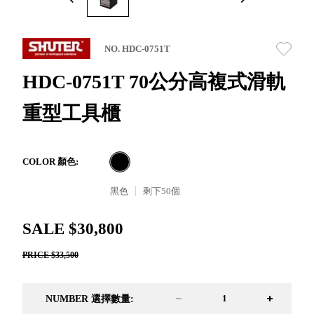
取分類車
高
客製化服務
RFO 快取
小
企業採購&聯名合作
旋轉架
角
NO. HDC-0751T
RC 工業效
落
率架．工
HDC-0751T 70公分高複式滑軌
作站
重型工具櫃
WS 工作站
TM 模具存
商
辦
放架
空
TW 刀具存
間
COLOR 顏色:
再
放
造
黑色
剩下
50
個
HDC 專業
高荷重型
SALE $30,800
工具櫃
想擁
ESD 抗靜
有風
PRICE $33,500
電零件櫃
格店
運送組裝
家的
費用
陳列
NUMBER 選擇數量:
品味