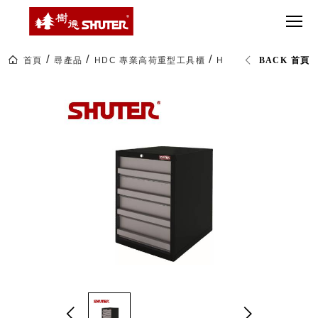
CT 專業重
間質感
SEE
Babbuza
MORE
型工具車
網美級
MILESTONE 樹
Dreamfactory|樹
德歷程
SCT-H不鏽
貨櫃屋
德收納學旅工場
鋼工具車
收納！
首頁
尋產品
HDC 專業高荷重型工具櫃
HDC-0742T 70公
BACK 首頁
SWM-5不
居家收
NEWSPAPER 報紙
鏽鋼工作
納布置
MEDIA PRESS 多
桌
必備
媒體
HK 掛板配
MAGAZINE 雜誌
件．洞洞
SOCIAL CARE 公
板配件
益
超
HB 耐衝擊
AWARDS 獲獎榮耀
級
分類置物
玩
MILESTONE 逐夢
家
整理盒
腳步
MS-HB 快
取車
打
FO 掀開式
造
快取零物
CUSTOMIZED 樹
你
德客製
件分類盒
的
MS-FO 快
樂