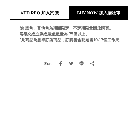
就靠
ADD RFQ 加入詢價
BUY NOW 加入購物車
這展
Household
示架
居家生活
檔案
除 黑色，其他色為期間限定，不定期限量開放購買。
客製化色企業色最低數量為 75個以上。
管
*此商品為接單訂製商品，訂購後含配送需10-17個工作天
理，
斜取式收納
辦公
整理箱
室讓
MHB
Share
工作
收納桶RB
效率
收纳整理箱
激升
KD
小空
收納整理
間大
櫃．抽屜櫃
置
MB
物！
收纳整理盒
個人
DB
櫃機
玩具收纳整
能兼
理組CB