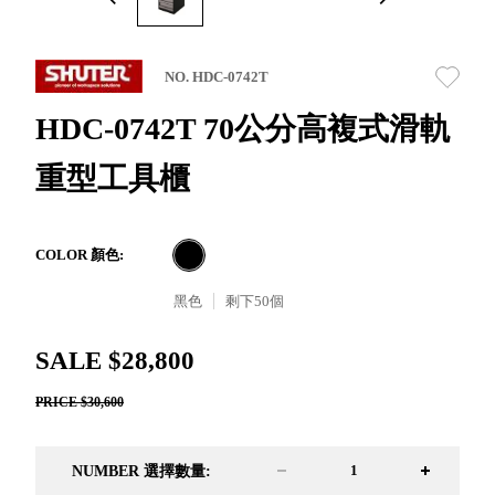
取分類車
高
客製化服務
RFO 快取
小
企業採購&聯名合作
旋轉架
角
NO. HDC-0742T
RC 工業效
落
率架．工
HDC-0742T 70公分高複式滑軌
作站
重型工具櫃
WS 工作站
TM 模具存
商
辦
放架
空
TW 刀具存
間
COLOR 顏色:
再
放
造
黑色
剩下
50
個
HDC 專業
高荷重型
SALE $28,800
工具櫃
想擁
ESD 抗靜
有風
PRICE $30,600
電零件櫃
格店
運送組裝
家的
費用
陳列
NUMBER 選擇數量:
品味