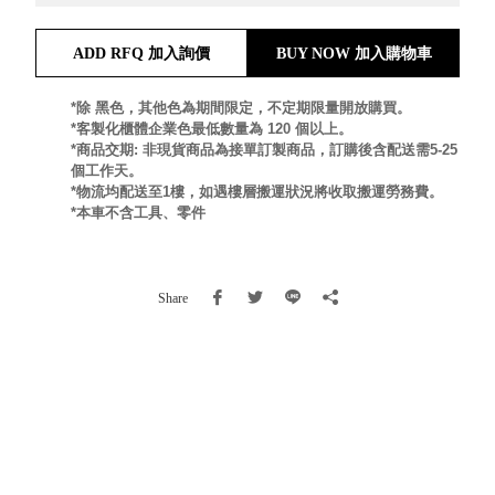
就靠
這展
ADD RFQ 加入詢價
BUY NOW 加入購物車
Household
示架
居家生活
檔案
*除 黑色，其他色為期間限定，不定期限量開放購買。
管
*客製化櫃體企業色最低數量為 120 個以上。
*商品交期: 非現貨商品為接單訂製商品，訂購後含配送需5-25
理，
斜取式收納
個工作天。
辦公
整理箱
*物流均配送至1樓，如遇樓層搬運狀況將收取搬運勞務費。
室讓
MHB
*本車不含工具、零件
工作
收納桶RB
效率
收纳整理箱
激升
KD
Share
小空
收納整理
間大
櫃．抽屜櫃
置
MB
物！
收纳整理盒
個人
DB
櫃機
玩具收纳整
能兼
理組CB