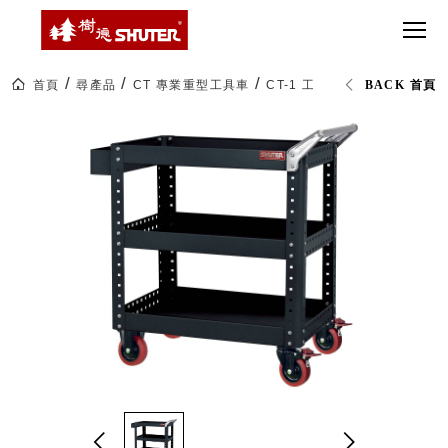
CT 專業重
間質感
SEE
Babbuza
MORE
型工具車
網美級
MILESTONE 樹
Dreamfactory|樹
德歷程
SCT-H不鏽
貨櫃屋
德收納學旅工場
鋼工具車
收納！
首頁
尋產品
CT 專業重型工具車
CT-1 工具車 (已組裝)
BACK 首頁
SWM-5不
居家收
NEWSPAPER 報紙
鏽鋼工作
納布置
MEDIA PRESS 多
桌
必備
媒體
HK 掛板配
MAGAZINE 雜誌
件．洞洞
SOCIAL CARE 公
板配件
益
超
HB 耐衝擊
AWARDS 獲獎榮耀
級
分類置物
玩
MILESTONE 逐夢
家
整理盒
腳步
MS-HB 快
取車
打
FO 掀開式
造
快取零物
CUSTOMIZED 樹
你
德客製
件分類盒
的
MS-FO 快
樂