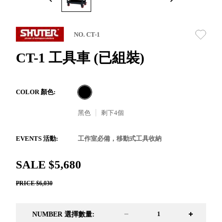
取分類車
高
客製化服務
RFO 快取
小
企業採購&聯名合作
旋轉架
角
NO. CT-1
RC 工業效
落
率架．工
CT-1 工具車 (已組裝)
作站
WS 工作站
TM 模具存
商
COLOR 顏色:
辦
放架
空
TW 刀具存
黑色
剩下
4
個
間
再
放
造
HDC 專業
EVENTS 活動:
工作室必備，移動式工具收納
高荷重型
工具櫃
想擁
SALE $5,680
ESD 抗靜
有風
電零件櫃
格店
PRICE $6,030
運送組裝
家的
費用
陳列
NUMBER 選擇數量:
品味