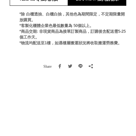
就靠
這展
*除 白櫃透抽、白櫃白抽，其他色為期間限定，不定期限量開
Household
放購買。
示架
居家生活
*客製化櫃體企業色最低數量為 50個以上。
檔案
*商品交期: 非現貨商品為接單訂製商品，訂購後含配送需5-25
管
個工作天。
理，
斜取式收納
*物流均配送至1樓，如遇樓層搬運狀況將收取搬運勞務費。
辦公
整理箱
室讓
MHB
工作
收納桶RB
Share
效率
收纳整理箱
激升
KD
小空
收納整理
間大
櫃．抽屜櫃
置
MB
物！
收纳整理盒
個人
DB
櫃機
玩具收纳整
能兼
理組CB