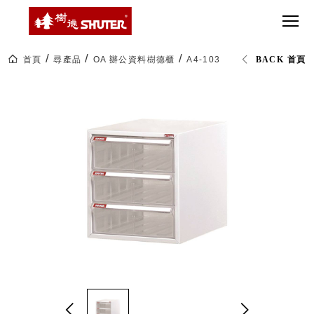
CT 專業重
間質感
SEE
Babbuza
MORE
型工具車
網美級
MILESTONE 樹
Dreamfactory|樹
德歷程
SCT-H不鏽
貨櫃屋
德收納學旅工場
鋼工具車
收納！
首頁
尋產品
OA 辦公資料樹德櫃
A4-103H 桌上型樹德櫃
BACK 首頁
SWM-5不
居家收
NEWSPAPER 報紙
鏽鋼工作
納布置
MEDIA PRESS 多
桌
必備
媒體
HK 掛板配
MAGAZINE 雜誌
件．洞洞
SOCIAL CARE 公
板配件
益
超
HB 耐衝擊
AWARDS 獲獎榮耀
級
分類置物
玩
MILESTONE 逐夢
家
整理盒
腳步
MS-HB 快
取車
打
FO 掀開式
造
快取零物
CUSTOMIZED 樹
你
德客製
件分類盒
的
MS-FO 快
樂