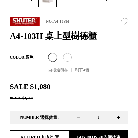
取分類車
高
客製化服務
RFO 快取
小
企業採購&聯名合作
旋轉架
角
NO. A4-103H
RC 工業效
落
率架．工
A4-103H 桌上型樹德櫃
作站
WS 工作站
TM 模具存
商
COLOR 顏色:
辦
放架
空
TW 刀具存
白櫃透明抽
剩下
9
個
間
再
放
造
HDC 專業
SALE $1,080
高荷重型
PRICE $1,150
工具櫃
想擁
ESD 抗靜
有風
電零件櫃
格店
NUMBER 選擇數量:
運送組裝
家的
費用
陳列
品味
ADD RFQ 加入詢價
BUY NOW 加入購物車