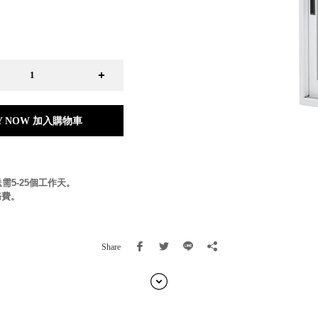
日本 BISQUE
斯洛維尼亞 EQUA
本 Hacoa
台灣 SN°OVAE
斯洛維尼亞 Rogaska
國 July Nine
灣 Techshower
Y NOW 加入購物車
西班牙 CRISTALINAS
灣 Lilla Fe
德國 RIZENHOFF
灣 檜木居 Cypress House
需5-25個工作天。
典 Vakinme
務費。
洲 Koala Eco
典 Sagaform
國 Donkey Products
Share
典 BOSIGN Stockholm
台灣 點睛設計 DOT DESIGN
灣 Xcellent
日本 HARIO