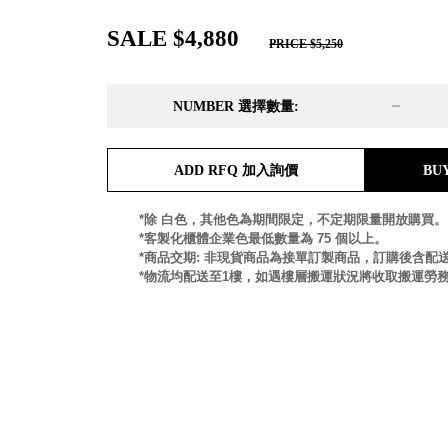
DD 桌上型文件櫃
DDH 桌上型橫式文件櫃
SALE $4,880
PRICE $5,250
OA 文件桌上分類架
日
OF 文件隨身盒
PB 筆盒
NUMBER 選擇數量:
SCB 療癒收納小物
美
KDF 資料夾．箱
台
ADD RFQ 加入詢價
BU
oneu 桌上3C收納
OA 辦公資料樹德櫃
台
*除 白色，其他色為期間限定，不定期限量開放購買。
MC 手機櫃
*客製化櫃體企業色最低數量為 75 個以上。
DU 密碼鎖資料鐵櫃
台
*商品交期: 非現貨商品為接單訂製商品，訂購後含配送
FC 密碼置物櫃
瑞
*物流均配送至1樓，如遇樓層搬運狀況將收取搬運勞
SH 文件車．小櫃
澳
SH 展示架．書架
瑞
SB 方塊盒
德
SC收纳整理櫃．鞋櫃
瑞
L連環盒
HB 桌上文具盒
台
CS系列