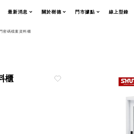
分格收納整理盒（小集盒）SO
scroll
scroll
scroll
scroll
收纳整理加購配件
最新消息
關於樹德
門市據點
線上型錄
樹德小物
衣架
成工作空間
玻璃門密碼檔案資料櫃
推車
收纳整理分類盒FO
收納整理糖果盒MD
折疊桌FT
BB質感收納盒
綠時尚聯名小物
手提袋&手提籃系列LV
料櫃
登場
HF 摺疊購物車
體設計個性風
Select 生活選物
英國 W10