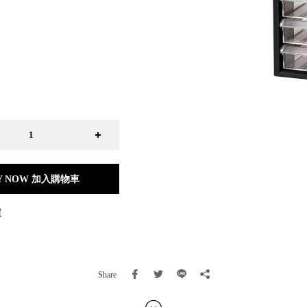
日本 BISQUE
斯洛維尼亞 EQUA
本 Hacoa
台灣 SN°OVAE
斯洛維尼亞 Rogaska
國 July Nine
灣 Techshower
西班牙 CRISTALINAS
灣 Lilla Fe
德國 RIZENHOFF
灣 檜木居 Cypress House
Y NOW 加入購物車
典 Vakinme
洲 Koala Eco
買
典 Sagaform
國 Donkey Products
典 BOSIGN Stockholm
台灣 點睛設計 DOT DESIGN
Share
灣 Xcellent
日本 HARIO