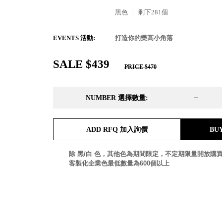
DD 桌上型文件櫃
黑色
剩下
281
個
DDH 桌上型橫式文件櫃
OA 文件桌上分類架
日
EVENTS 活動:
打造你的樂高小角落
OF 文件隨身盒
PB 筆盒
SALE $439
SCB 療癒收納小物
美
PRICE $470
KDF 資料夾．箱
台
oneu 桌上3C收納
NUMBER 選擇數量:
OA 辦公資料樹德櫃
台
MC 手機櫃
DU 密碼鎖資料鐵櫃
台
ADD RFQ 加入詢價
BU
FC 密碼置物櫃
瑞
SH 文件車．小櫃
澳
除 黑/白 色，其他色為期間限定，不定期限量開放購
SH 展示架．書架
瑞
客製化企業色最低數量為600個以上
SB 方塊盒
德
SC收纳整理櫃．鞋櫃
瑞
L連環盒
HB 桌上文具盒
台
CS系列