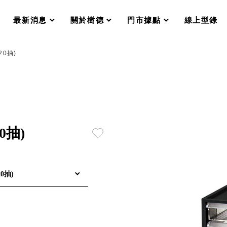
分格收納整理盒（小集盒）SO
scroll
scroll
scroll
scroll
收纳整理加購配件
最新消息
關於樹德
門市據點
線上型錄
樹德小物
衣架
成工作空間
20抽)
推車
收纳整理分類盒FO
收納整理糖果盒MD
折疊桌FT
BB質感收納盒
綠時尚聯名小物
手提袋&手提籃系列LV
0抽)
登場
HF 摺疊購物車
體設計個性風
0抽)
Select 生活選物
英國 W10