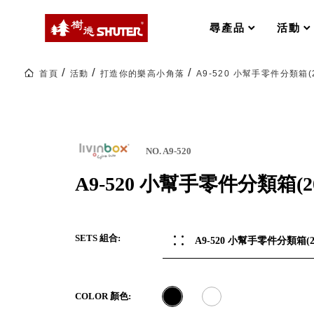
MS-FO 快取分類車
MILESTONE 逐夢腳步
RFO 快取旋轉架
尋產品
活動
RC 工業效率架．工作站
WS 工作站
打造夢想秘密基地 ! 車庫變身
首頁
活動
打造你的樂高小角落
A9-520 小幫手零件分類箱(
TM 模具存放架
TW 刀具存放
HDC 專業高荷重型工具櫃
多功能工作桌，夢想的起點
ESD 抗靜電零件櫃
工作室必備，移動式工具收納
運送組裝費用
NO. A9-520
A9-520 小幫手零件分類箱(2
樹德聯名企劃｜ 跨界聯名重磅
樹德收納 X Kingson Artworks 字
SETS 組合:
A9-520 小幫手零件分類箱(2
樹德收納 X WODEN 更添生活氛圍
Office 辦公文具
COLOR 顏色:
A9 小幫手零件分類箱