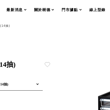
分格收納整理盒（小集盒）SO
scroll
scroll
scroll
scroll
收纳整理加購配件
最新消息
關於樹德
門市據點
線上型錄
樹德小物
衣架
成工作空間
(14抽)
推車
收纳整理分類盒FO
收納整理糖果盒MD
折疊桌FT
BB質感收納盒
綠時尚聯名小物
手提袋&手提籃系列LV
14抽)
登場
HF 摺疊購物車
體設計個性風
14抽)
Select 生活選物
英國 W10