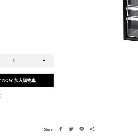
日本 BISQUE
斯洛維尼亞 EQUA
本 Hacoa
台灣 SN°OVAE
斯洛維尼亞 Rogaska
國 July Nine
灣 Techshower
西班牙 CRISTALINAS
灣 Lilla Fe
德國 RIZENHOFF
灣 檜木居 Cypress House
Y NOW 加入購物車
典 Vakinme
洲 Koala Eco
買
典 Sagaform
國 Donkey Products
典 BOSIGN Stockholm
台灣 點睛設計 DOT DESIGN
灣 Xcellent
Share
日本 HARIO