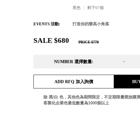
DD 桌上型文件櫃
黑色
剩下
67
個
DDH 桌上型橫式文件櫃
OA 文件桌上分類架
日
EVENTS 活動:
打造你的樂高小角落
OF 文件隨身盒
PB 筆盒
SALE $680
SCB 療癒收納小物
美
PRICE $770
KDF 資料夾．箱
台
oneu 桌上3C收納
NUMBER 選擇數量:
OA 辦公資料樹德櫃
台
MC 手機櫃
DU 密碼鎖資料鐵櫃
台
ADD RFQ 加入詢價
BU
FC 密碼置物櫃
瑞
SH 文件車．小櫃
澳
除 黑/白 色，其他色為期間限定，不定期限量開放購
SH 展示架．書架
瑞
客製化企業色最低數量為1000個以上
SB 方塊盒
德
SC收纳整理櫃．鞋櫃
瑞
L連環盒
HB 桌上文具盒
台
CS系列