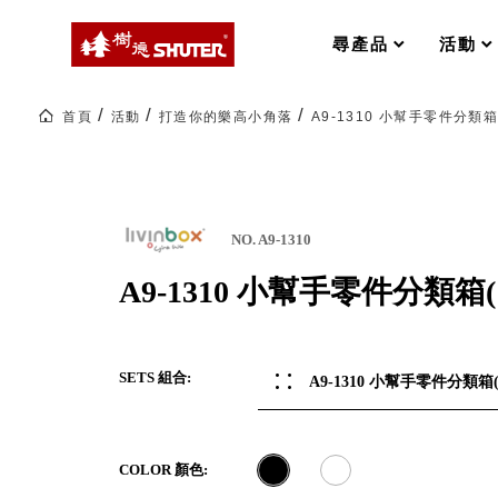
MS-FO 快取分類車
MILESTONE 逐夢腳步
RFO 快取旋轉架
尋產品
活動
RC 工業效率架．工作站
WS 工作站
打造夢想秘密基地 ! 車庫變身
首頁
活動
打造你的樂高小角落
A9-1310 小幫手零件分類箱
TM 模具存放架
TW 刀具存放
HDC 專業高荷重型工具櫃
多功能工作桌，夢想的起點
ESD 抗靜電零件櫃
工作室必備，移動式工具收納
運送組裝費用
NO. A9-1310
A9-1310 小幫手零件分類箱(
樹德聯名企劃｜ 跨界聯名重磅
樹德收納 X Kingson Artworks 字
SETS 組合:
A9-1310 小幫手零件分類箱(
樹德收納 X WODEN 更添生活氛圍
Office 辦公文具
COLOR 顏色:
A9 小幫手零件分類箱