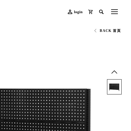
login
BACK 首頁