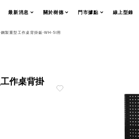
分格收納整理盒（小集盒）SO
scroll
scroll
scroll
scroll
收纳整理加購配件
最新消息
關於樹德
門市據點
線上型錄
樹德小物
衣架
成工作空間
公分鋼製重型工作桌背掛鈑-WH-5I用
推車
收纳整理分類盒FO
收納整理糖果盒MD
折疊桌FT
BB質感收納盒
綠時尚聯名小物
手提袋&手提籃系列LV
重型工作桌背掛
登場
HF 摺疊購物車
體設計個性風
Select 生活選物
英國 W10