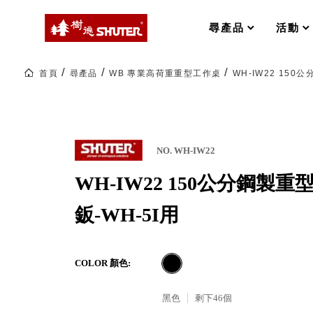
MS-FO 快取分類車
MILESTONE 逐夢腳步
RFO 快取旋轉架
尋產品
活動
RC 工業效率架．工作站
WS 工作站
打造夢想秘密基地 ! 車庫變身
首頁
尋產品
WB 專業高荷重重型工作桌
WH-IW22 150
TM 模具存放架
TW 刀具存放
HDC 專業高荷重型工具櫃
多功能工作桌，夢想的起點
ESD 抗靜電零件櫃
工作室必備，移動式工具收納
運送組裝費用
NO. WH-IW22
WH-IW22 150公分鋼製
樹德聯名企劃｜ 跨界聯名重磅
鈑-WH-5I用
樹德收納 X Kingson Artworks 字
樹德收納 X WODEN 更添生活氛圍
Office 辦公文具
COLOR 顏色:
黑色
剩下
46
個
A9 小幫手零件分類箱