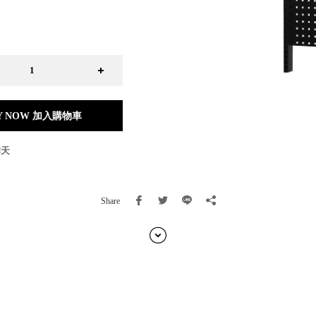
日本 BISQUE
斯洛維尼亞 EQUA
本 Hacoa
台灣 SN°OVAE
斯洛維尼亞 Rogaska
國 July Nine
灣 Techshower
Y NOW 加入購物車
西班牙 CRISTALINAS
灣 Lilla Fe
作天
德國 RIZENHOFF
灣 檜木居 Cypress House
典 Vakinme
Share
洲 Koala Eco
典 Sagaform
國 Donkey Products
典 BOSIGN Stockholm
台灣 點睛設計 DOT DESIGN
灣 Xcellent
日本 HARIO