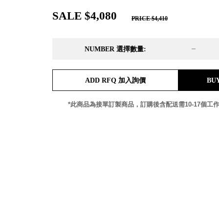
DD 桌上型文件櫃
SALE $4,080
DDH 桌上型橫式文件櫃
PRICE $4,410
OA 文件桌上分類架
日
OF 文件隨身盒
NUMBER 選擇數量:
PB 筆盒
SCB 療癒收納小物
美
KDF 資料夾．箱
台
ADD RFQ 加入詢價
BU
oneu 桌上3C收納
OA 辦公資料樹德櫃
台
*此商品為接單訂製商品，訂購後含配送需10-17個工
MC 手機櫃
DU 密碼鎖資料鐵櫃
台
FC 密碼置物櫃
瑞
SH 文件車．小櫃
澳
SH 展示架．書架
瑞
SB 方塊盒
德
SC收纳整理櫃．鞋櫃
瑞
L連環盒
HB 桌上文具盒
台
CS系列