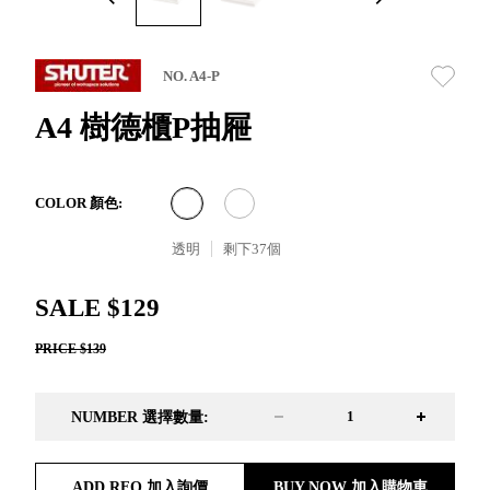
取分類車
高
客製化服務
RFO 快取
小
企業採購&聯名合作
旋轉架
角
NO. A4-P
RC 工業效
落
率架．工
A4 樹德櫃P抽屜
作站
WS 工作站
TM 模具存
商
COLOR 顏色:
辦
放架
空
TW 刀具存
透明
剩下
37
個
間
再
放
造
HDC 專業
SALE $129
高荷重型
PRICE $139
工具櫃
想擁
ESD 抗靜
有風
電零件櫃
格店
NUMBER 選擇數量:
運送組裝
家的
費用
陳列
品味
ADD RFQ 加入詢價
BUY NOW 加入購物車