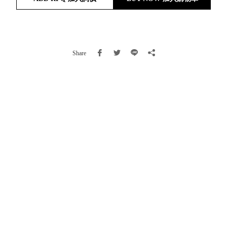
就靠
這展
Household
示架
居家生活
檔案
Share
管
理，
斜取式收納
辦公
整理箱
室讓
MHB
工作
收納桶RB
效率
收纳整理箱
激升
KD
小空
收納整理
間大
櫃．抽屜櫃
置
MB
物！
收纳整理盒
個人
DB
櫃機
玩具收纳整
能兼
理組CB