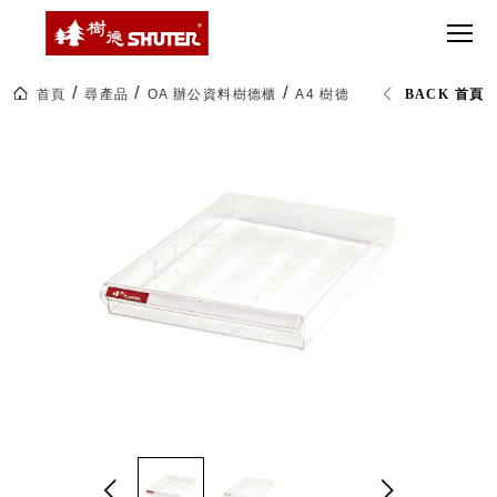
CT 專業重
間質感
SEE
Babbuza
MORE
型工具車
網美級
MILESTONE 樹
Dreamfactory|樹
德歷程
SCT-H不鏽
貨櫃屋
德收納學旅工場
鋼工具車
收納！
首頁
尋產品
OA 辦公資料樹德櫃
A4 樹德櫃P抽屜
BACK 首頁
SWM-5不
居家收
NEWSPAPER 報紙
鏽鋼工作
納布置
MEDIA PRESS 多
桌
必備
媒體
HK 掛板配
MAGAZINE 雜誌
件．洞洞
SOCIAL CARE 公
板配件
益
超
HB 耐衝擊
AWARDS 獲獎榮耀
級
分類置物
玩
MILESTONE 逐夢
家
整理盒
腳步
MS-HB 快
取車
打
FO 掀開式
造
快取零物
CUSTOMIZED 樹
你
德客製
件分類盒
的
MS-FO 快
樂