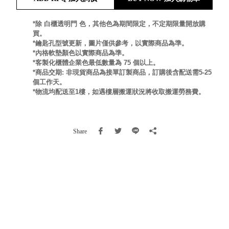
就靠
這展
*除 白櫃透明門 色，其他色為期間限定，不定期限量開放購
Household
買。
示架
居家生活
*鑰匙孔型號更新，圖片僅供參考，以實際商品為準。
檔案
*內格軟墊顏色以實際商品為準。
管
*客製化櫃體企業色最低數量為 75 個以上。
理，
斜取式收納
*商品交期: 非現貨商品為接單訂製商品，訂購後含配送需5-25
個工作天。
辦公
整理箱
*物流均配送至1樓，如遇樓層搬運狀況將收取搬運勞務費。
室讓
MHB
工作
收納桶RB
效率
收纳整理箱
Share
激升
KD
小空
收納整理
間大
櫃．抽屜櫃
置
MB
物！
收纳整理盒
個人
DB
櫃機
玩具收纳整
能兼
理組CB