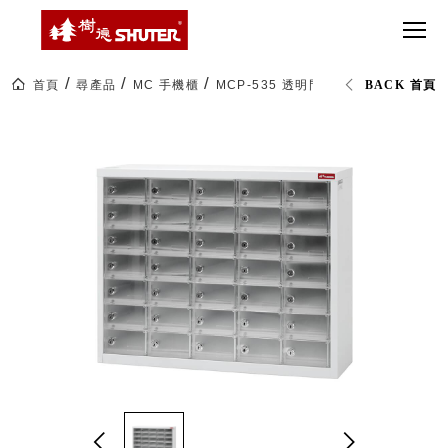
CT 專業重
間質感
SEE
Babbuza
MORE
型工具車
網美級
MILESTONE 樹
Dreamfactory|樹
德歷程
SCT-H不鏽
貨櫃屋
德收納學旅工場
鋼工具車
收納！
首頁
尋產品
MC 手機櫃
MCP-535 透明門片35格手機櫃
BACK 首頁
SWM-5不
居家收
NEWSPAPER 報紙
鏽鋼工作
納布置
MEDIA PRESS 多
桌
必備
媒體
HK 掛板配
MAGAZINE 雜誌
件．洞洞
SOCIAL CARE 公
板配件
益
超
HB 耐衝擊
AWARDS 獲獎榮耀
級
分類置物
玩
MILESTONE 逐夢
家
整理盒
腳步
MS-HB 快
取車
打
FO 掀開式
造
快取零物
CUSTOMIZED 樹
你
德客製
件分類盒
的
MS-FO 快
樂