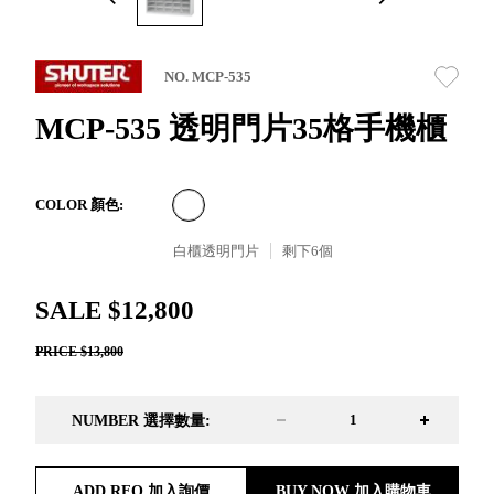
取分類車
高
客製化服務
RFO 快取
小
企業採購&聯名合作
旋轉架
角
NO. MCP-535
RC 工業效
落
率架．工
MCP-535 透明門片35格手機櫃
作站
WS 工作站
TM 模具存
商
COLOR 顏色:
辦
放架
空
TW 刀具存
白櫃透明門片
剩下
6
個
間
再
放
造
HDC 專業
SALE $12,800
高荷重型
PRICE $13,800
工具櫃
想擁
ESD 抗靜
有風
電零件櫃
格店
NUMBER 選擇數量:
運送組裝
家的
費用
陳列
品味
ADD RFQ 加入詢價
BUY NOW 加入購物車