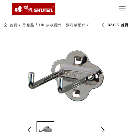
CT 專業重
間質感
SEE
Babbuza
MORE
型工具車
網美級
MILESTONE 樹
Dreamfactory|樹
德歷程
SCT-H不鏽
貨櫃屋
德收納學旅工場
鋼工具車
收納！
首頁
尋產品
HK 掛板配件．洞洞板配件
HK-2108 直角雙勾
BACK 首頁
SWM-5不
居家收
NEWSPAPER 報紙
鏽鋼工作
納布置
MEDIA PRESS 多
桌
必備
媒體
HK 掛板配
MAGAZINE 雜誌
件．洞洞
SOCIAL CARE 公
板配件
益
超
HB 耐衝擊
AWARDS 獲獎榮耀
級
分類置物
玩
MILESTONE 逐夢
家
整理盒
腳步
MS-HB 快
取車
打
FO 掀開式
造
快取零物
CUSTOMIZED 樹
你
德客製
件分類盒
的
MS-FO 快
樂