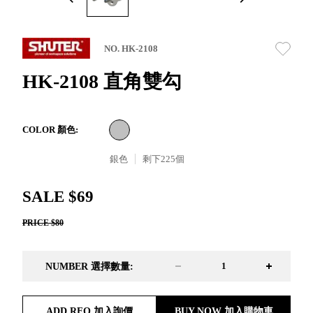
取分類車
高
客製化服務
RFO 快取
小
企業採購&聯名合作
旋轉架
角
NO. HK-2108
RC 工業效
落
率架．工
HK-2108 直角雙勾
作站
WS 工作站
TM 模具存
商
COLOR 顏色:
辦
放架
空
TW 刀具存
銀色
剩下
225
個
間
再
放
造
HDC 專業
SALE $69
高荷重型
PRICE $80
工具櫃
想擁
ESD 抗靜
有風
電零件櫃
格店
NUMBER 選擇數量:
運送組裝
家的
費用
陳列
品味
ADD RFQ 加入詢價
BUY NOW 加入購物車