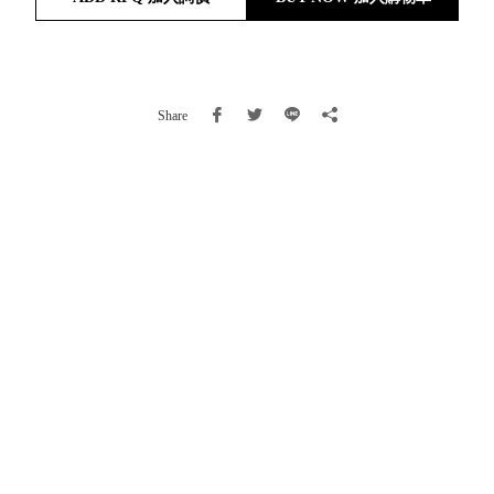
就靠
這展
Household
示架
居家生活
檔案
Share
管
理，
斜取式收納
辦公
整理箱
室讓
MHB
工作
收納桶RB
效率
收纳整理箱
激升
KD
小空
收納整理
間大
櫃．抽屜櫃
置
MB
物！
收纳整理盒
個人
DB
櫃機
玩具收纳整
能兼
理組CB