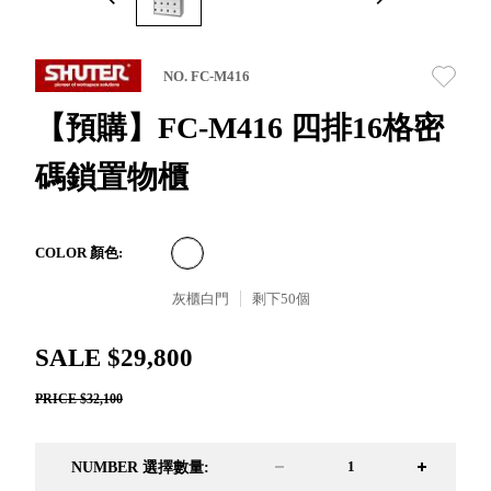
取分類車
高
客製化服務
RFO 快取
小
企業採購&聯名合作
旋轉架
角
NO. FC-M416
RC 工業效
落
率架．工
【預購】FC-M416 四排16格密
作站
碼鎖置物櫃
WS 工作站
TM 模具存
商
辦
放架
空
TW 刀具存
間
COLOR 顏色:
再
放
造
灰櫃白門
剩下
50
個
HDC 專業
高荷重型
SALE $29,800
工具櫃
想擁
ESD 抗靜
有風
PRICE $32,100
電零件櫃
格店
運送組裝
家的
費用
陳列
NUMBER 選擇數量:
品味