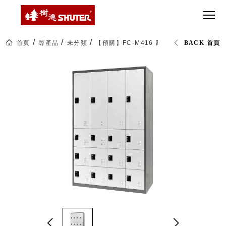
CT 專業重
間質感
SEE
Babbuza
MORE
型工具車
網美級
MILESTONE 樹
Dreamfactory|樹
德歷程
SCT-H不鏽
貨櫃屋
德收納學旅工場
鋼工具車
收納！
首頁
尋產品
未分類
【預購】FC-M416 四排16格密碼鎖置物櫃
BACK 首頁
SWM-5不
居家收
NEWSPAPER 報紙
鏽鋼工作
納布置
MEDIA PRESS 多
桌
必備
媒體
HK 掛板配
MAGAZINE 雜誌
件．洞洞
SOCIAL CARE 公
板配件
益
超
HB 耐衝擊
AWARDS 獲獎榮耀
級
分類置物
玩
MILESTONE 逐夢
家
整理盒
腳步
MS-HB 快
取車
打
FO 掀開式
造
快取零物
CUSTOMIZED 樹
你
德客製
件分類盒
的
MS-FO 快
樂