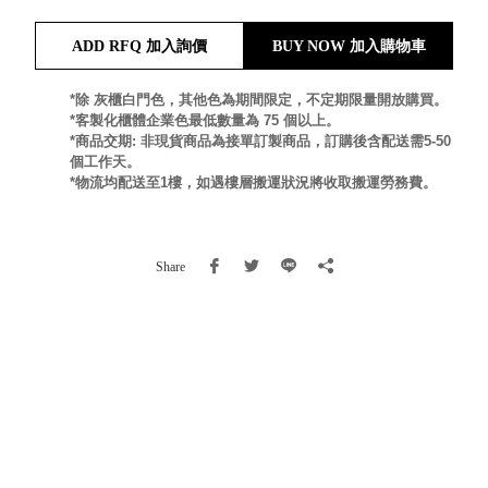
就靠
ADD RFQ 加入詢價
BUY NOW 加入購物車
這展
Household
示架
居家生活
檔案
*除 灰櫃白門色，其他色為期間限定，不定期限量開放購買。
*客製化櫃體企業色最低數量為 75 個以上。
管
*商品交期: 非現貨商品為接單訂製商品，訂購後含配送需5-50
理，
斜取式收納
個工作天。
辦公
整理箱
*物流均配送至1樓，如遇樓層搬運狀況將收取搬運勞務費。
室讓
MHB
工作
收納桶RB
效率
收纳整理箱
Share
激升
KD
小空
收納整理
間大
櫃．抽屜櫃
置
MB
物！
收纳整理盒
個人
DB
櫃機
玩具收纳整
能兼
理組CB