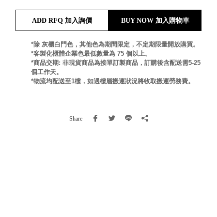
就靠
ADD RFQ 加入詢價
BUY NOW 加入購物車
這展
Household
示架
居家生活
檔案
*除 灰櫃白門色，其他色為期間限定，不定期限量開放購買。
*客製化櫃體企業色最低數量為 75 個以上。
管
*商品交期: 非現貨商品為接單訂製商品，訂購後含配送需5-25
理，
斜取式收納
個工作天。
辦公
整理箱
*物流均配送至1樓，如遇樓層搬運狀況將收取搬運勞務費。
室讓
MHB
工作
收納桶RB
效率
收纳整理箱
Share
激升
KD
小空
收納整理
間大
櫃．抽屜櫃
置
MB
物！
收纳整理盒
個人
DB
櫃機
玩具收纳整
能兼
理組CB