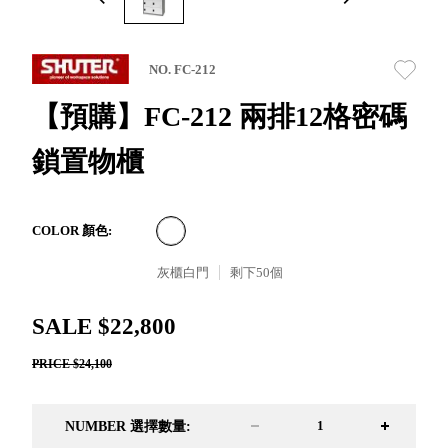
取分類車
高
客製化服務
RFO 快取
小
企業採購&聯名合作
旋轉架
角
NO. FC-212
RC 工業效
落
率架．工
【預購】FC-212 兩排12格密碼
作站
鎖置物櫃
WS 工作站
TM 模具存
商
辦
放架
空
TW 刀具存
間
COLOR 顏色:
再
放
造
灰櫃白門
剩下
50
個
HDC 專業
高荷重型
SALE $22,800
工具櫃
想擁
ESD 抗靜
有風
PRICE $24,100
電零件櫃
格店
運送組裝
家的
費用
陳列
NUMBER 選擇數量:
品味