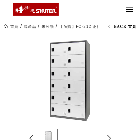
CT 專業重
間質感
SEE
Babbuza
MORE
型工具車
網美級
MILESTONE 樹
Dreamfactory|樹
德歷程
SCT-H不鏽
貨櫃屋
德收納學旅工場
鋼工具車
收納！
首頁
尋產品
未分類
【預購】FC-212 兩排12格密碼鎖置物櫃
BACK 首頁
SWM-5不
居家收
NEWSPAPER 報紙
鏽鋼工作
納布置
MEDIA PRESS 多
桌
必備
媒體
HK 掛板配
MAGAZINE 雜誌
件．洞洞
SOCIAL CARE 公
板配件
益
超
HB 耐衝擊
AWARDS 獲獎榮耀
級
分類置物
玩
MILESTONE 逐夢
家
整理盒
腳步
MS-HB 快
取車
打
FO 掀開式
造
快取零物
CUSTOMIZED 樹
你
德客製
件分類盒
的
MS-FO 快
樂