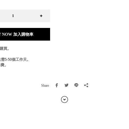
日本 BISQUE
斯洛維尼亞 EQUA
本 Hacoa
台灣 SN°OVAE
斯洛維尼亞 Rogaska
Y NOW 加入購物車
國 July Nine
灣 Techshower
放購買。
西班牙 CRISTALINAS
灣 Lilla Fe
需5-50個工作天。
德國 RIZENHOFF
務費。
灣 檜木居 Cypress House
典 Vakinme
洲 Koala Eco
Share
典 Sagaform
國 Donkey Products
典 BOSIGN Stockholm
台灣 點睛設計 DOT DESIGN
灣 Xcellent
日本 HARIO