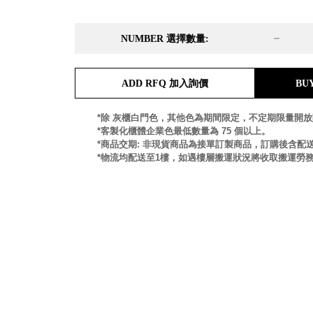
DD 桌上型文件櫃
DDH 桌上型橫式文件櫃
NUMBER 選擇數量:
OA 文件桌上分類架
日
OF 文件隨身盒
PB 筆盒
ADD RFQ 加入詢價
BU
SCB 療癒收納小物
美
KDF 資料夾．箱
台
*除 灰櫃白門色，其他色為期間限定，不定期限量開
oneu 桌上3C收納
*客製化櫃體企業色最低數量為 75 個以上。
OA 辦公資料樹德櫃
台
*商品交期: 非現貨商品為接單訂製商品，訂購後含配送
MC 手機櫃
*物流均配送至1樓，如遇樓層搬運狀況將收取搬運勞
DU 密碼鎖資料鐵櫃
台
FC 密碼置物櫃
瑞
SH 文件車．小櫃
澳
SH 展示架．書架
瑞
SB 方塊盒
德
SC收纳整理櫃．鞋櫃
瑞
L連環盒
HB 桌上文具盒
台
CS系列