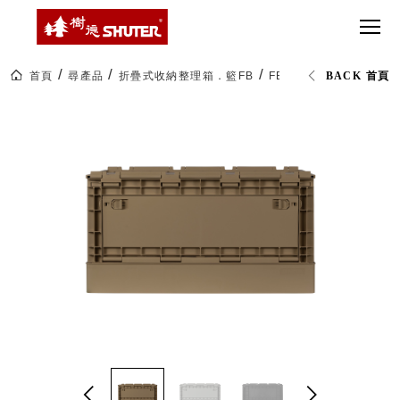
CT 專業重
間質感
SEE
Babbuza
MORE
型工具車
網美級
MILESTONE 樹
Dreamfactory|樹
德歷程
SCT-H不鏽
貨櫃屋
德收納學旅工場
鋼工具車
收納！
首頁
尋產品
折疊式收納整理箱．籃FB
FB-6040S 悍馬速取箱
BACK 首頁
SWM-5不
居家收
NEWSPAPER 報紙
鏽鋼工作
納布置
MEDIA PRESS 多
桌
必備
媒體
HK 掛板配
MAGAZINE 雜誌
件．洞洞
SOCIAL CARE 公
板配件
益
超
HB 耐衝擊
AWARDS 獲獎榮耀
級
分類置物
玩
MILESTONE 逐夢
家
整理盒
腳步
MS-HB 快
取車
打
FO 掀開式
造
快取零物
CUSTOMIZED 樹
你
德客製
件分類盒
的
MS-FO 快
樂