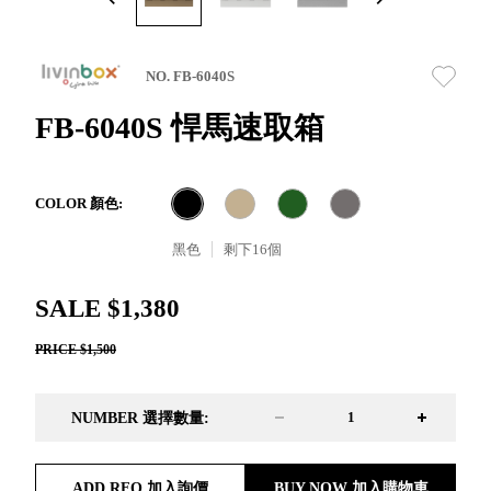
取分類車
高
客製化服務
RFO 快取
小
企業採購&聯名合作
旋轉架
角
NO. FB-6040S
RC 工業效
落
率架．工
FB-6040S 悍馬速取箱
作站
WS 工作站
TM 模具存
商
COLOR 顏色:
辦
放架
空
TW 刀具存
黑色
剩下
16
個
間
再
放
造
HDC 專業
SALE $1,380
高荷重型
PRICE $1,500
工具櫃
想擁
ESD 抗靜
有風
電零件櫃
格店
NUMBER 選擇數量:
運送組裝
家的
費用
陳列
品味
ADD RFQ 加入詢價
BUY NOW 加入購物車