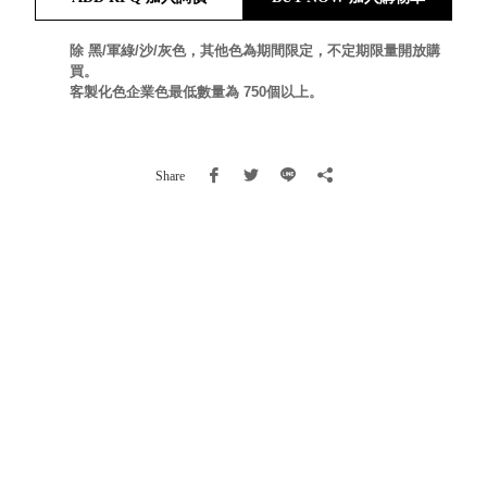
就靠
這展
除 黑/軍綠/沙/灰色，其他色為期間限定，不定期限量開放購
Household
買。
示架
居家生活
客製化色企業色最低數量為 750個以上。
檔案
管
理，
斜取式收納
Share
辦公
整理箱
室讓
MHB
工作
收納桶RB
效率
收纳整理箱
激升
KD
小空
收納整理
間大
櫃．抽屜櫃
置
MB
物！
收纳整理盒
個人
DB
櫃機
玩具收纳整
能兼
理組CB