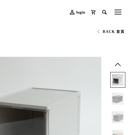
login
BACK 首頁