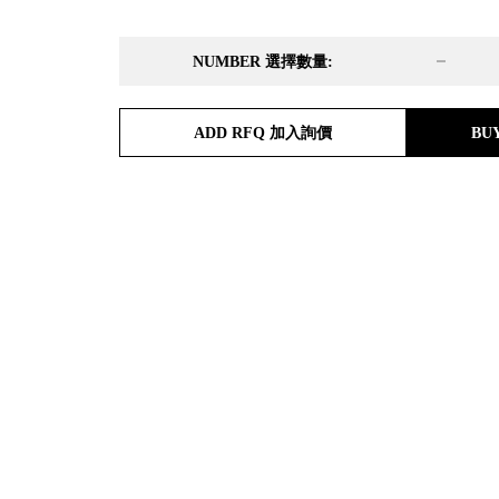
DD 桌上型文件櫃
DDH 桌上型橫式文件櫃
NUMBER 選擇數量:
OA 文件桌上分類架
日
OF 文件隨身盒
PB 筆盒
ADD RFQ 加入詢價
BU
SCB 療癒收納小物
美
KDF 資料夾．箱
台
oneu 桌上3C收納
OA 辦公資料樹德櫃
台
MC 手機櫃
DU 密碼鎖資料鐵櫃
台
FC 密碼置物櫃
瑞
SH 文件車．小櫃
澳
SH 展示架．書架
瑞
SB 方塊盒
德
SC收纳整理櫃．鞋櫃
瑞
L連環盒
HB 桌上文具盒
台
CS系列