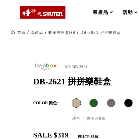
MS-FO 快取分類車
MILESTONE 逐夢腳步
RFO 快取旋轉架
尋產品
活動
RC 工業效率架．工作站
WS 工作站
打造夢想秘密基地 ! 車庫變身
首頁
尋產品
收纳整理盒DB
DB-2621 拼拼樂鞋盒
TM 模具存放架
TW 刀具存放
HDC 專業高荷重型工具櫃
多功能工作桌，夢想的起點
ESD 抗靜電零件櫃
工作室必備，移動式工具收納
運送組裝費用
NO. DB-2621
DB-2621 拼拼樂鞋盒
樹德聯名企劃｜ 跨界聯名重磅
COLOR 顏色:
樹德收納 X Kingson Artworks 字
樹德收納 X WODEN 更添生活氛圍
Office 辦公文具
沙色
剩下
910
個
SALE $319
A9 小幫手零件分類箱
PRICE $340