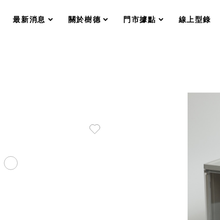
分格收納整理盒（小集盒）SO
scroll
scroll
scroll
scroll
收纳整理加購配件
最新消息
關於樹德
門市據點
線上型錄
樹德小物
衣架
成工作空間
推車
收纳整理分類盒FO
收納整理糖果盒MD
折疊桌FT
BB質感收納盒
綠時尚聯名小物
手提袋&手提籃系列LV
登場
HF 摺疊購物車
體設計個性風
Select 生活選物
英國 W10