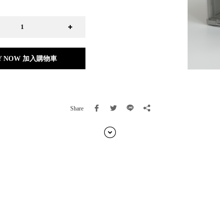
日本 BISQUE
斯洛維尼亞 EQUA
本 Hacoa
台灣 SN°OVAE
斯洛維尼亞 Rogaska
Y NOW 加入購物車
國 July Nine
灣 Techshower
西班牙 CRISTALINAS
灣 Lilla Fe
Share
德國 RIZENHOFF
灣 檜木居 Cypress House
典 Vakinme
洲 Koala Eco
典 Sagaform
國 Donkey Products
典 BOSIGN Stockholm
台灣 點睛設計 DOT DESIGN
灣 Xcellent
日本 HARIO