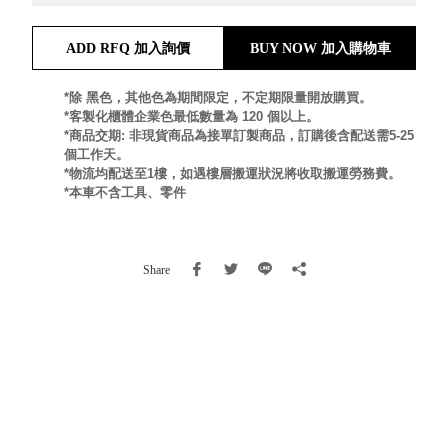
就靠
這展
ADD RFQ 加入詢價
BUY NOW 加入購物車
Household
示架
居家生活
檔案
*除 黑色，其他色為期間限定，不定期限量開放購買。
管
*客製化櫃體企業色最低數量為 120 個以上。
*商品交期: 非現貨商品為接單訂製商品，訂購後含配送需5-25
理，
斜取式收納
個工作天。
辦公
整理箱
*物流均配送至1樓，如遇樓層搬運狀況將收取搬運勞務費。
室讓
MHB
*本車不含工具、零件
工作
收納桶RB
效率
收纳整理箱
激升
KD
Share
小空
收納整理
間大
櫃．抽屜櫃
置
MB
物！
收纳整理盒
個人
DB
櫃機
玩具收纳整
能兼
理組CB