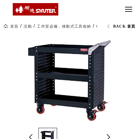
CT 專業重
間質感
SEE
Babbuza
MORE
型工具車
網美級
MILESTONE 樹
Dreamfactory|樹
德歷程
SCT-H不鏽
貨櫃屋
德收納學旅工場
鋼工具車
收納！
首頁
活動
工作室必備，移動式工具收納
CT-H 專業型工具車 (
BACK 首頁
SWM-5不
居家收
NEWSPAPER 報紙
鏽鋼工作
納布置
MEDIA PRESS 多
桌
必備
媒體
HK 掛板配
MAGAZINE 雜誌
件．洞洞
SOCIAL CARE 公
板配件
益
超
HB 耐衝擊
AWARDS 獲獎榮耀
級
分類置物
玩
MILESTONE 逐夢
家
整理盒
腳步
MS-HB 快
取車
打
FO 掀開式
造
快取零物
CUSTOMIZED 樹
你
德客製
件分類盒
的
MS-FO 快
樂