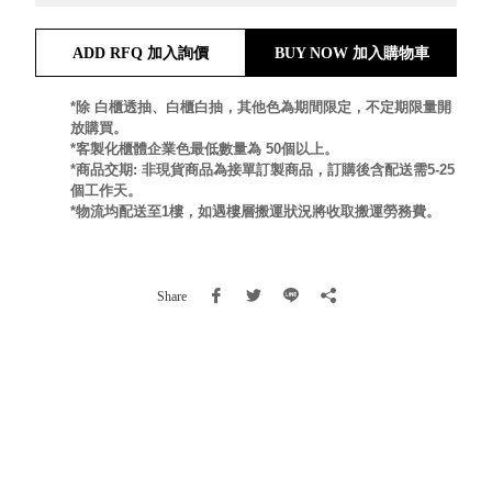
就靠
這展
ADD RFQ 加入詢價
BUY NOW 加入購物車
Household
示架
居家生活
檔案
*除 白櫃透抽、白櫃白抽，其他色為期間限定，不定期限量開
管
放購買。
*客製化櫃體企業色最低數量為 50個以上。
理，
斜取式收納
*商品交期: 非現貨商品為接單訂製商品，訂購後含配送需5-25
辦公
整理箱
個工作天。
室讓
MHB
*物流均配送至1樓，如遇樓層搬運狀況將收取搬運勞務費。
工作
收納桶RB
效率
收纳整理箱
激升
KD
Share
小空
收納整理
間大
櫃．抽屜櫃
置
MB
物！
收纳整理盒
個人
DB
櫃機
玩具收纳整
能兼
理組CB