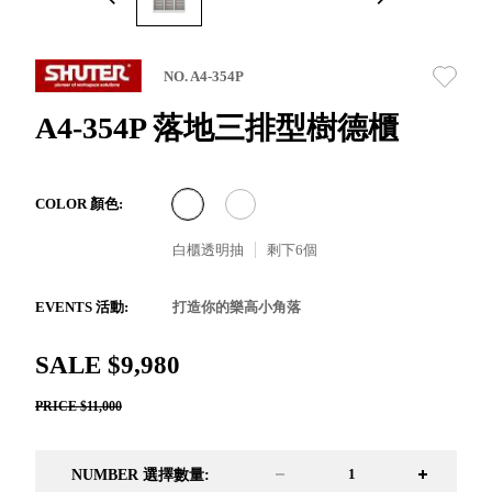
取分類車
高
客製化服務
RFO 快取
小
企業採購&聯名合作
旋轉架
角
NO. A4-354P
RC 工業效
落
率架．工
A4-354P 落地三排型樹德櫃
作站
WS 工作站
TM 模具存
商
COLOR 顏色:
辦
放架
空
TW 刀具存
白櫃透明抽
剩下
6
個
間
再
放
造
HDC 專業
EVENTS 活動:
打造你的樂高小角落
高荷重型
工具櫃
想擁
SALE $9,980
ESD 抗靜
有風
電零件櫃
格店
PRICE $11,000
運送組裝
家的
費用
陳列
NUMBER 選擇數量:
品味