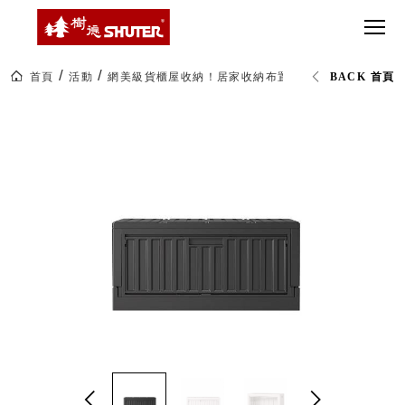
CT 專業重
間質感
SEE
Babbuza
MORE
型工具車
網美級
MILESTONE 樹
Dreamfactory|樹
德歷程
SCT-H不鏽
貨櫃屋
德收納學旅工場
鋼工具車
收納！
首頁
活動
網美級貨櫃屋收納！居家收納布置必備
FB-6432S
BACK 首頁
SWM-5不
居家收
NEWSPAPER 報紙
鏽鋼工作
納布置
MEDIA PRESS 多
桌
必備
媒體
HK 掛板配
MAGAZINE 雜誌
件．洞洞
SOCIAL CARE 公
板配件
益
超
HB 耐衝擊
AWARDS 獲獎榮耀
級
分類置物
玩
MILESTONE 逐夢
家
整理盒
腳步
MS-HB 快
取車
打
FO 掀開式
造
快取零物
CUSTOMIZED 樹
你
德客製
件分類盒
的
MS-FO 快
樂