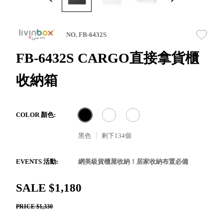
取分類車
高
客製化服務
RFO 快取
小
企業採購&聯名合作
旋轉架
角
NO. FB-6432S
RC 工業效
落
率架．工
FB-6432S CARGO直接拿貨櫃
作站
收納箱
WS 工作站
TM 模具存
商
辦
放架
空
TW 刀具存
間
COLOR 顏色:
再
放
造
黑色
剩下
134
個
HDC 專業
高荷重型
工具櫃
想擁
EVENTS 活動:
網美級貨櫃屋收納！居家收納布置必備
ESD 抗靜
有風
電零件櫃
格店
SALE $1,180
運送組裝
家的
PRICE $1,330
費用
陳列
品味