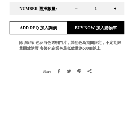
就靠
NUMBER 選擇數量:
這展
Household
示架
居家生活
檔案
ADD RFQ 加入詢價
BUY NOW 加入購物車
管
理，
斜取式收納
除 黑/白/ 色及白色透明門片，其他色為期間限定，不定期限
量開放購買 客製化企業色最低數量為500個以上
辦公
整理箱
室讓
MHB
工作
收納桶RB
效率
收纳整理箱
Share
激升
KD
小空
收納整理
間大
櫃．抽屜櫃
置
MB
物！
收纳整理盒
個人
DB
櫃機
玩具收纳整
能兼
理組CB