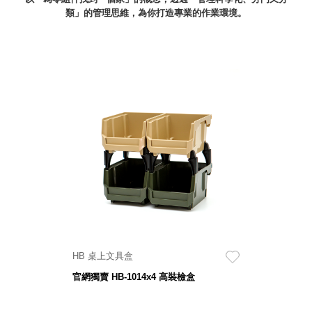
類」的管理思維，為你打造專業的作業環境。
就靠
這展
Household
示架
居家生活
檔案
管
理，
斜取式收納
辦公
整理箱
室讓
MHB
工作
收納桶RB
效率
收纳整理箱
激升
KD
小空
收納整理
間大
櫃．抽屜櫃
置
MB
物！
收纳整理盒
HB 桌上文具盒
個人
DB
官網獨賣 HB-1014x4 高裝檢盒
櫃機
玩具收纳整
能兼
理組CB