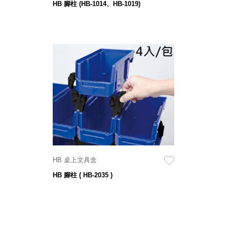
DU 密
HB 腳柱 (HB-1014、HB-1019)
碼鎖資
料鐵櫃
FC 密
碼置物
櫃
SH 文
件車．
小櫃
SH 展
示架．
書架
SB 方
HB 桌上文具盒
塊盒
SC收
HB 腳柱 ( HB-2035 )
纳整理
櫃．鞋
櫃
L連環