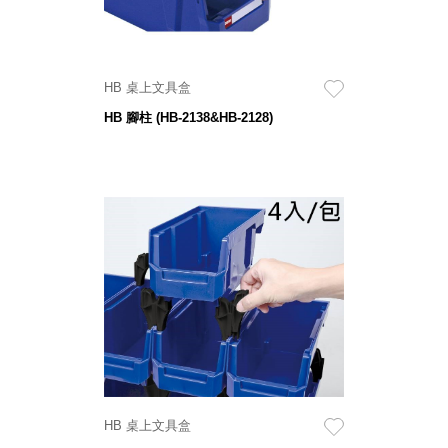
盒
PB 筆
盒
HB 桌上文具盒
SCB
HB 腳柱 (HB-2138&HB-2128)
療癒收
納小物
KDF
資料
夾．箱
oneu
桌上
3C收
納
OA 辦
公資料
樹德櫃
MC 手
HB 桌上文具盒
機櫃