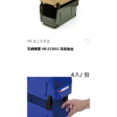
聯名重
辦公
磅登場
文具
樹德收納
A9 小
X
幫手零
Kingson
件分類
Artworks
HB 桌上文具盒
箱
字體設計
DD 桌
官網獨賣 HB-2138X2 高裝檢盒
個性風
上型文
樹德收納
件櫃
X
DDH
WODEN
桌上型
更添生活
橫式文
氛圍
件櫃
OA 文
件桌上
分類架
OF 文
件隨身