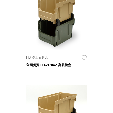
衣架
能工
推車
作
收纳整理分
桌，
類盒FO
夢想
收納整理糖
的起
果盒MD
點
折疊桌FT
工作
BB質感收
室必
納盒
備，
HB 桌上文具盒
綠時尚聯名
移動
小物
官網獨賣 HB-2128X2 高裝檢盒
式工
手提袋&手
具收
提籃系列LV
納
HF 摺疊購
物車
樹德聯
名企劃
｜ 跨界
Office