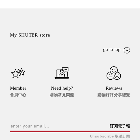
盒
HB 桌
上文具
盒
CS系
My SHUTER store
列
go to top
DCGH
防潮箱
DT 靜
謐極致
的桌上
收納
Member
Need help?
Reviews
SFC密
會員中心
購物常見問題
購物好評分享總覽
碼鎖櫃
UC桌
邊收納
櫃
訂閱電子報
升降桌
Unsubscribe 取消訂閱
系列