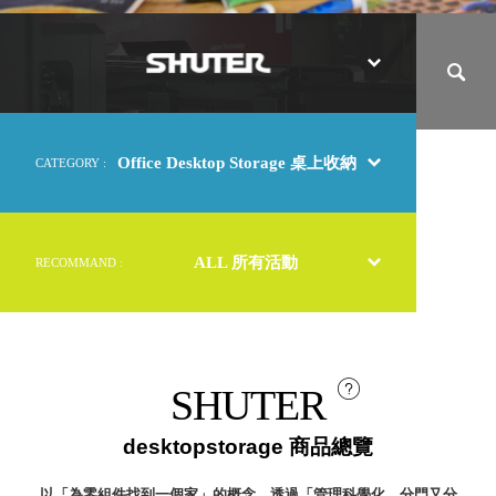
取分類車
收
高
客製化服務
納
RFO 快取
美
小
企業採購&聯名合作
學
旋轉架
角
RC 工業效
落
率架．工
作站
Office Desktop Storage 桌上收納
CATEGORY :
WS 工作站
TM 模具存
商
辦
放架
空
TW 刀具存
間
ALL 所有活動
RECOMMAND :
再
放
造
HDC 專業
高荷重型
工具櫃
想擁
ESD 抗靜
有風
SHUTER
電零件櫃
格店
運送組裝
家的
desktopstorage 商品總覽
費用
陳列
品味
以「為零組件找到一個家」的概念，透過「管理科學化、分門又分