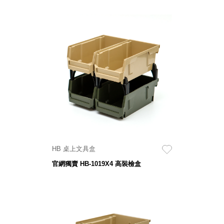
具風
收纳整理箱
格特
HA
色
折疊式收納
整理箱．籃
FB
登高椅設計
打
椅CH
造
資源回收桶
夢
想
HB
秘
密
收纳整理手
基
提盒TB
地 !
車
收纳整理玲
庫
瓏盒PC
變
HB 桌上文具盒
身
分格收納整
成
官網獨賣 HB-1019X4 高裝檢盒
工
理盒（小集
作
盒）SO
空
間
收纳整理加
購配件
樹德小物
多功