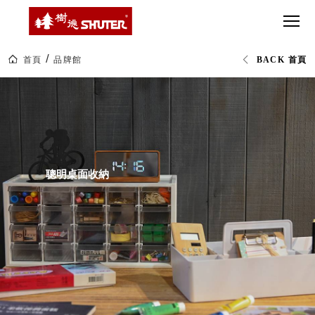
CT 專業重
間質感
SEE
Babbuza
MORE
型工具車
網美級
MILESTONE 樹
Dreamfactory|樹
德歷程
SCT-H不鏽
貨櫃屋
德收納學旅工場
鋼工具車
收納！
首頁
品牌館
BACK 首頁
SWM-5不
居家收
NEWSPAPER 報紙
桌
鏽鋼工作
納布置
MEDIA PRESS 多
上
收
桌
必備
媒體
納|livinbox
HK 掛板配
辦
MAGAZINE 雜誌
公
件．洞洞
SOCIAL CARE 公
文
板配件
具|
益
樹
超
HB 耐衝擊
聰明桌面收納
AWARDS 獲獎榮耀
德
級
企
分類置物
玩
MILESTONE 逐夢
業-
家
整理盒
熱
腳步
銷
MS-HB 快
70
取車
多
打
國
FO 掀開式
的
造
50
快取零物
CUSTOMIZED 樹
你
年
德客製
件分類盒
台
的
灣
MS-FO 快
樂
製