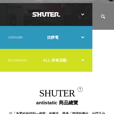
取分類車
率
高
客製化服務
提
RFO 快取
升
小
企業採購&聯名合作
關
旋轉架
角
鍵
RC 工業效
落
率架．工
作站
抗靜電
CATEGORY :
WS 工作站
TM 模具存
商
辦
放架
空
TW 刀具存
間
ALL 所有活動
RECOMMAND :
再
放
造
HDC 專業
高荷重型
工具櫃
想擁
ESD 抗靜
有風
SHUTER
電零件櫃
格店
運送組裝
家的
antistatic 商品總覽
費用
陳列
品味
以「為零組件找到一個家」的概念，透過「管理科學化、分門又分