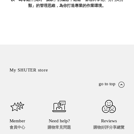
類」的管理思維，為你打造專業的作業環境。
就靠
這展
Household
示架
居家生活
檔案
管
理，
斜取式收納
辦公
整理箱
室讓
MHB
工作
收納桶RB
My SHUTER store
效率
收纳整理箱
激升
KD
go to top
小空
收納整理
間大
櫃．抽屜櫃
置
MB
物！
收纳整理盒
個人
DB
櫃機
Member
Need help?
Reviews
玩具收纳整
會員中心
購物常見問題
購物好評分享總覽
能兼
理組CB