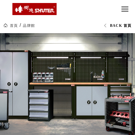
CT 專業重
間質感
SEE
Babbuza
MORE
型工具車
網美級
MILESTONE 樹
Dreamfactory|樹
德歷程
SCT-H不鏽
貨櫃屋
德收納學旅工場
鋼工具車
收納！
首頁
品牌館
BACK 首頁
SWM-5不
居家收
NEWSPAPER 報紙
抗
鏽鋼工作
納布置
MEDIA PRESS 多
靜
電|SHUTER
桌
必備
媒體
工
HK 掛板配
業
MAGAZINE 雜誌
整
件．洞洞
SOCIAL CARE 公
理|
板配件
樹
益
德
超
HB 耐衝擊
AWARDS 獲獎榮耀
企
級
業-
分類置物
玩
MILESTONE 逐夢
熱
家
整理盒
銷
腳步
70
MS-HB 快
多
取車
國
打
的
FO 掀開式
50
造
年
快取零物
CUSTOMIZED 樹
你
台
德客製
件分類盒
灣
的
製
MS-FO 快
樂
效