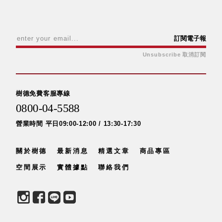
具風
收纳整理箱
格特
HA
色
折疊式收納
整理箱．籃
訂閱電子報
FB
Unsubscribe 取消訂閱
登高椅設計
打
椅CH
造
資源回收桶
夢
樹德免費客服專線
想
HB
秘
0800-04-5588
密
收纳整理手
基
提盒TB
營業時間 平日09:00-12:00 / 13:30-17:30
地 !
車
收纳整理玲
庫
瓏盒PC
變
關於樹德
最新消息
精選文章
商品專區
身
分格收納整
成
空間展示
實體據點
聯絡我們
工
理盒（小集
作
盒）SO
空
間
收纳整理加
購配件
樹德小物
多功