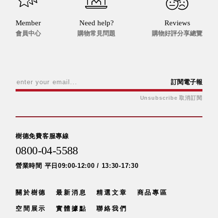
就靠
這展
Member
Need help?
Reviews
Household
示架
會員中心
購物常見問題
購物好評分享總覽
居家生活
檔案
管
理，
斜取式收納
辦公
整理箱
訂閱電子報
室讓
MHB
Unsubscribe 取消訂閱
工作
收納桶RB
效率
收纳整理箱
激升
KD
樹德免費客服專線
小空
收納整理
0800-04-5588
間大
櫃．抽屜櫃
置
MB
營業時間 平日09:00-12:00 / 13:30-17:30
物！
收纳整理盒
個人
DB
關於樹德
最新消息
精選文章
商品專區
櫃機
玩具收纳整
能兼
空間展示
實體據點
聯絡我們
理組CB