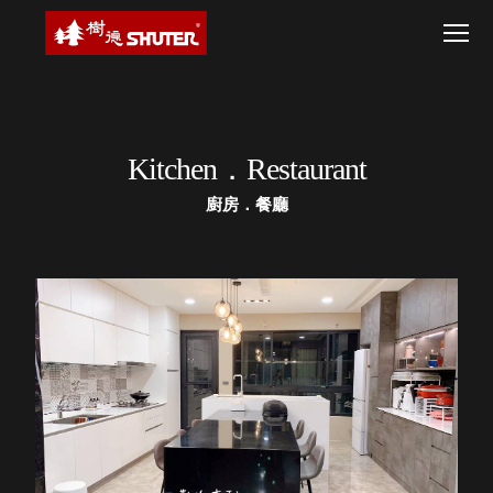
CT 專業重
間質感
SEE
Babbuza
Kitchen．
MORE
Restaurant
型工具車
網美級
MILESTONE 樹
Dreamfactory|樹
廚
德歷程
SCT-H不鏽
貨櫃屋
房．
德收納學旅工場
餐
鋼工具車
收納！
廳
SWM-5不
居家收
NEWSPAPER 報紙
鏽鋼工作
納布置
MEDIA PRESS 多
Kitchen．Restaurant
桌
必備
媒體
HK 掛板配
MAGAZINE 雜誌
廚房．餐廳
件．洞洞
SOCIAL CARE 公
板配件
益
超
HB 耐衝擊
AWARDS 獲獎榮耀
級
分類置物
玩
MILESTONE 逐夢
家
整理盒
腳步
MS-HB 快
取車
打
FO 掀開式
造
快取零物
CUSTOMIZED 樹
你
德客製
件分類盒
的
MS-FO 快
樂