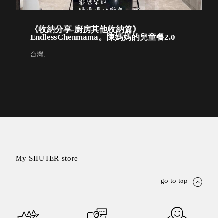
取分類車
高
客製化服務
RFO 快取
小
企業採購&聯名合作
《收納分享-廚房其他收納篇》
旋轉架
角
EndlessChenmama。陳媽媽的兒童餐2.0
RC 工業效
落
率架．工
台灣,
作站
WS 工作站
TM 模具存
商
辦
放架
空
TW 刀具存
間
再
放
造
HDC 專業
高荷重型
工具櫃
想擁
My SHUTER store
ESD 抗靜
有風
go to top
電零件櫃
格店
運送組裝
家的
費用
陳列
品味