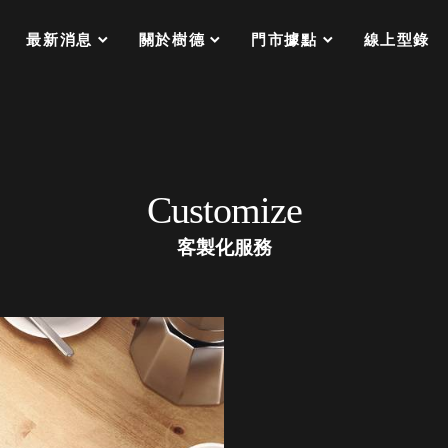
分格收納整理盒（小集盒）SO
scroll
scroll
scroll
scroll
收纳整理加購配件
最新消息
關於樹德
門市據點
線上型錄
樹德小物
衣架
成工作空間
推車
收纳整理分類盒FO
收納整理糖果盒MD
折疊桌FT
Customize
BB質感收納盒
綠時尚聯名小物
客製化服務
手提袋&手提籃系列LV
登場
HF 摺疊購物車
體設計個性風
Select 生活選物
英國 W10