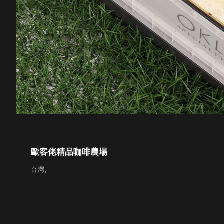
DD 桌上型文件櫃
DDH 桌上型橫式文件櫃
OA 文件桌上分類架
日
OF 文件隨身盒
PB 筆盒
SCB 療癒收納小物
美
KDF 資料夾．箱
台
oneu 桌上3C收納
OA 辦公資料樹德櫃
台
MC 手機櫃
DU 密碼鎖資料鐵櫃
台
FC 密碼置物櫃
瑞
SH 文件車．小櫃
澳
歐客佬精品咖啡農場
SH 展示架．書架
瑞
台灣,
SB 方塊盒
德
SC收纳整理櫃．鞋櫃
瑞
L連環盒
HB 桌上文具盒
台
CS系列