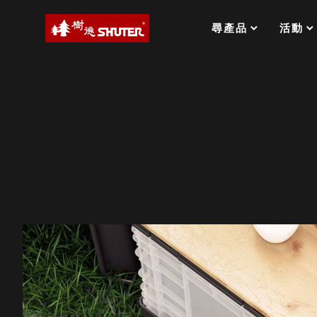
Customize
MS-FO 快取分類車
客
MILESTONE 逐夢腳步
RFO 快取旋轉架
製
尋產品
活動
化
RC 工業效率架．工作站
服
務
WS 工作站
打造夢想秘密基地 ! 車庫變身
TM 模具存放架
TW 刀具存放
HDC 專業高荷重型工具櫃
多功能工作桌，夢想的起點
ESD 抗靜電零件櫃
工作室必備，移動式工具收納
運送組裝費用
樹德聯名企劃｜ 跨界聯名重磅
樹德收納 X Kingson Artworks 字
樹德收納 X WODEN 更添生活氛圍
Office 辦公文具
A9 小幫手零件分類箱