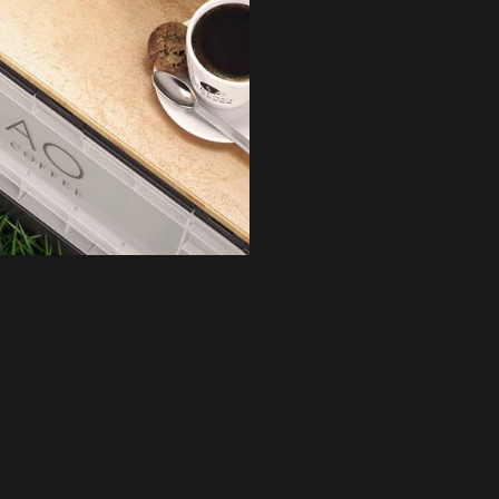
日本 BISQUE
斯洛維尼亞 EQUA
本 Hacoa
台灣 SN°OVAE
斯洛維尼亞 Rogaska
國 July Nine
灣 Techshower
西班牙 CRISTALINAS
灣 Lilla Fe
德國 RIZENHOFF
灣 檜木居 Cypress House
典 Vakinme
洲 Koala Eco
典 Sagaform
國 Donkey Products
典 BOSIGN Stockholm
台灣 點睛設計 DOT DESIGN
灣 Xcellent
日本 HARIO