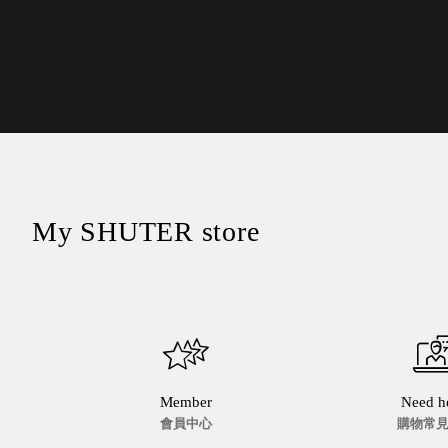
DCGH 防潮箱
台
DT 靜謐極致的桌上收納
台
SFC密碼鎖櫃
泰
UC桌邊收納櫃
升降桌系列
台
SB鈕扣格盒
DU-2S雙開拉門櫃層架
My SHUTER store
Storage 世界收納
法國 Stacksto
丹麥 Roommate
Member
Need h
日本 Yamato japan
會員中心
購物常
日本 LIBERALISTA