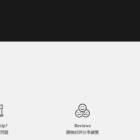
灣 Verde
灣 Lisscode
國 Chabatree
台灣 初芳宇
灣 Love Dear
台灣 只有蕨
台灣 Elevon 準好拔
JADE DROP 美膚傘
ROKA
elp?
Reviews
見問題
購物好評分享總覽