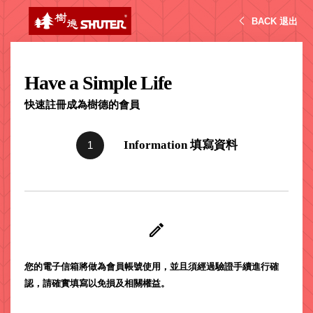
CT 專業重
間質感
SEE
Babbuza
SHUTER
MORE
會
型工具車
網美級
MILESTONE 樹
Dreamfactory|樹
BACK 退出
員
德歷程
SCT-H不鏽
貨櫃屋
註
德收納學旅工場
冊
鋼工具車
收納！
SWM-5不
居家收
NEWSPAPER 報紙
Have a Simple Life
鏽鋼工作
納布置
MEDIA PRESS 多
桌
必備
快速註冊成為樹德的會員
媒體
HK 掛板配
MAGAZINE 雜誌
件．洞洞
SOCIAL CARE 公
Information 填寫資料
1
板配件
益
超
HB 耐衝擊
AWARDS 獲獎榮耀
級
分類置物
玩
MILESTONE 逐夢
家
整理盒
腳步
MS-HB 快
取車
打
FO 掀開式
造
您的電子信箱將做為會員帳號使用，並且須經過驗證手續進行確
快取零物
CUSTOMIZED 樹
你
認，請確實填寫以免損及相關權益。
德客製
件分類盒
的
MS-FO 快
樂