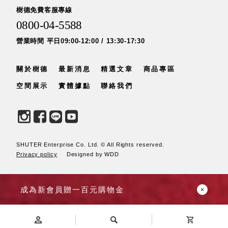
具風
收纳整理箱
樹德免費客服專線
格特
HA
0800-04-5588
色
折疊式收納
整理箱．籃
營業時間 平日09:00-12:00 / 13:30-17:30
FB
登高椅設計
關於樹德
最新消息
精選文章
商品專區
打
椅CH
造
空間展示
實體據點
聯絡我們
資源回收桶
夢
想
HB
秘
密
收纳整理手
基
提盒TB
地 !
車
收纳整理玲
庫
SHUTER Enterprise Co. Ltd. © All Rights reserved.
瓏盒PC
變
Privacy policy
Designed by WDD
身
分格收納整
成
工
理盒（小集
作
盒）SO
空
成為新會員贈一百元購物金
間
收纳整理加
購配件
樹德小物
多功