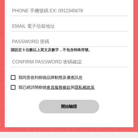
取分類車
高
客製化服務
RFO 快取
小
企業採購&聯名合作
旋轉架
角
RC 工業效
落
率架．工
作站
WS 工作站
請設定 8 位數以上英文及數字，不包含特殊符號。
TM 模具存
商
辦
放架
空
TW 刀具存
間
再
放
我同意收到樹德品牌動態及優惠訊息
造
HDC 專業
我已經詳閱樹德
會員服務條款
與
隱私權政策
高荷重型
工具櫃
想擁
開始驗證
ESD 抗靜
有風
電零件櫃
格店
運送組裝
家的
費用
陳列
品味