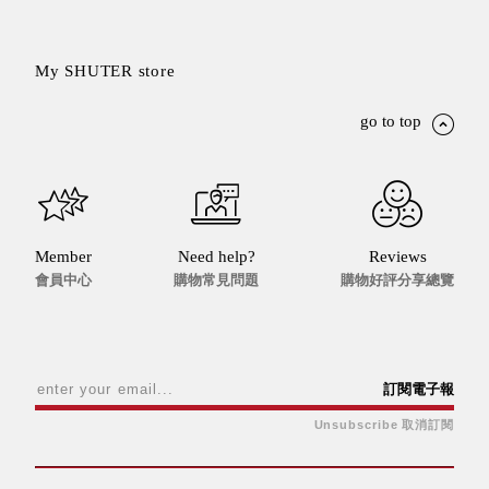
就靠
這展
My SHUTER store
Household
示架
居家生活
檔案
go to top
管
理，
斜取式收納
辦公
整理箱
室讓
MHB
工作
收納桶RB
Member
Need help?
效率
Reviews
收纳整理箱
會員中心
購物常見問題
購物好評分享總覽
激升
KD
小空
收納整理
間大
櫃．抽屜櫃
置
MB
物！
訂閱電子報
收纳整理盒
個人
DB
Unsubscribe 取消訂閱
櫃機
玩具收纳整
能兼
理組CB