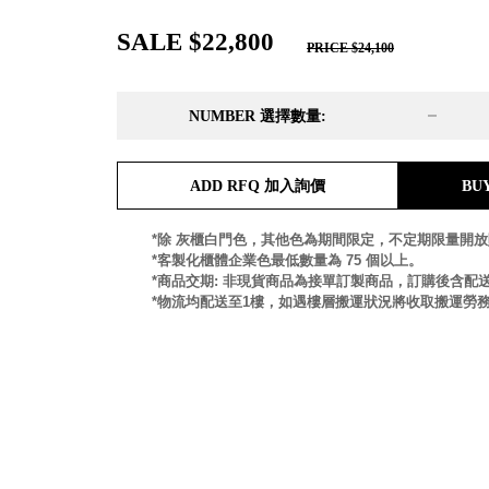
DD 桌上型文件櫃
DDH 桌上型橫式文件櫃
SALE $22,800
PRICE $24,100
OA 文件桌上分類架
日
OF 文件隨身盒
PB 筆盒
NUMBER 選擇數量:
SCB 療癒收納小物
美
KDF 資料夾．箱
台
ADD RFQ 加入詢價
BU
oneu 桌上3C收納
OA 辦公資料樹德櫃
台
*除 灰櫃白門色，其他色為期間限定，不定期限量開
MC 手機櫃
*客製化櫃體企業色最低數量為 75 個以上。
DU 密碼鎖資料鐵櫃
台
*商品交期: 非現貨商品為接單訂製商品，訂購後含配送
FC 密碼置物櫃
瑞
*物流均配送至1樓，如遇樓層搬運狀況將收取搬運勞
SH 文件車．小櫃
澳
SH 展示架．書架
瑞
SB 方塊盒
德
SC收纳整理櫃．鞋櫃
瑞
L連環盒
HB 桌上文具盒
台
CS系列