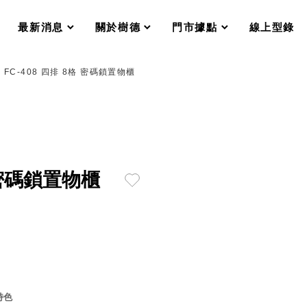
分格收納整理盒（小集盒）SO
scroll
scroll
scroll
scroll
收纳整理加購配件
最新消息
關於樹德
門市據點
線上型錄
樹德小物
衣架
成工作空間
FC-408 四排 8格 密碼鎖置物櫃
推車
收纳整理分類盒FO
收納整理糖果盒MD
折疊桌FT
BB質感收納盒
綠時尚聯名小物
手提袋&手提籃系列LV
 密碼鎖置物櫃
登場
HF 摺疊購物車
體設計個性風
Select 生活選物
英國 W10
特色