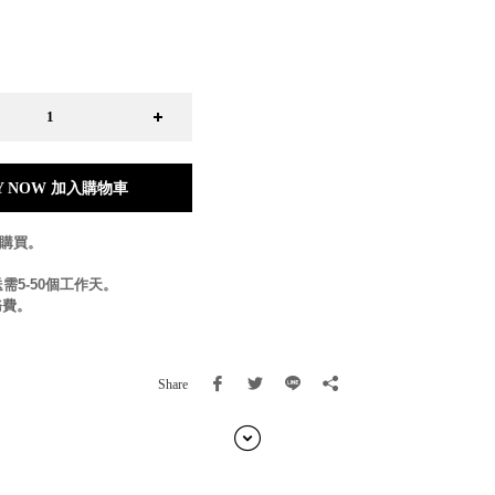
日本 BISQUE
斯洛維尼亞 EQUA
本 Hacoa
台灣 SN°OVAE
斯洛維尼亞 Rogaska
國 July Nine
灣 Techshower
Y NOW 加入購物車
西班牙 CRISTALINAS
灣 Lilla Fe
放購買。
德國 RIZENHOFF
灣 檜木居 Cypress House
需5-50個工作天。
典 Vakinme
務費。
洲 Koala Eco
典 Sagaform
國 Donkey Products
Share
典 BOSIGN Stockholm
台灣 點睛設計 DOT DESIGN
灣 Xcellent
日本 HARIO