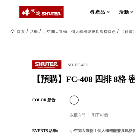
MS-FO 快取分類車
MILESTONE 逐夢腳步
RFO 快取旋轉架
尋產品
活動
RC 工業效率架．工作站
WS 工作站
打造夢想秘密基地 ! 車庫變身
首頁
活動
小空間大置物！個人櫃機能兼具風格特色
【預購】
TM 模具存放架
TW 刀具存放
HDC 專業高荷重型工具櫃
多功能工作桌，夢想的起點
ESD 抗靜電零件櫃
工作室必備，移動式工具收納
運送組裝費用
NO. FC-408
【預購】FC-408 四排 8格
樹德聯名企劃｜ 跨界聯名重磅
COLOR 顏色:
樹德收納 X Kingson Artworks 字
樹德收納 X WODEN 更添生活氛圍
Office 辦公文具
灰櫃白門
剩下
47
個
A9 小幫手零件分類箱
EVENTS 活動:
小空間大置物！個人櫃機能兼具風格