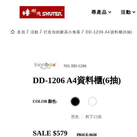
MS-FO 快取分類車
MILESTONE 逐夢腳步
RFO 快取旋轉架
尋產品
活動
RC 工業效率架．工作站
WS 工作站
打造夢想秘密基地 ! 車庫變身
首頁
活動
打造你的樂高小角落
DD-1206 A4資料櫃(6抽)
TM 模具存放架
TW 刀具存放
HDC 專業高荷重型工具櫃
多功能工作桌，夢想的起點
ESD 抗靜電零件櫃
工作室必備，移動式工具收納
運送組裝費用
NO. DD-1206
DD-1206 A4資料櫃(6抽)
樹德聯名企劃｜ 跨界聯名重磅
COLOR 顏色:
樹德收納 X Kingson Artworks 字
樹德收納 X WODEN 更添生活氛圍
Office 辦公文具
黑色
剩下
22
個
SALE $579
A9 小幫手零件分類箱
PRICE $630