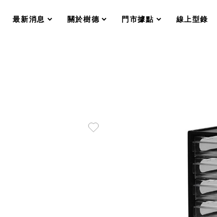
分格收納整理盒（小集盒）SO
scroll
scroll
scroll
scroll
收纳整理加購配件
最新消息
關於樹德
門市據點
線上型錄
樹德小物
衣架
成工作空間
推車
收纳整理分類盒FO
收納整理糖果盒MD
折疊桌FT
BB質感收納盒
綠時尚聯名小物
手提袋&手提籃系列LV
登場
HF 摺疊購物車
體設計個性風
Select 生活選物
英國 W10