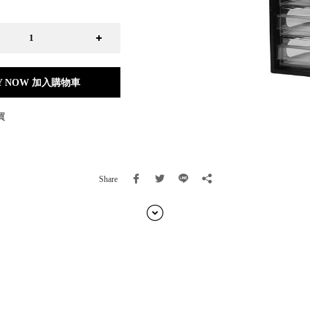
日本 BISQUE
斯洛維尼亞 EQUA
本 Hacoa
台灣 SN°OVAE
斯洛維尼亞 Rogaska
Y NOW 加入購物車
國 July Nine
灣 Techshower
買
西班牙 CRISTALINAS
灣 Lilla Fe
德國 RIZENHOFF
灣 檜木居 Cypress House
Share
典 Vakinme
洲 Koala Eco
典 Sagaform
國 Donkey Products
典 BOSIGN Stockholm
台灣 點睛設計 DOT DESIGN
灣 Xcellent
日本 HARIO