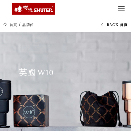
CT 專業重
間質感
SEE
Babbuza
MORE
型工具車
網美級
MILESTONE 樹
Dreamfactory|樹
德歷程
SCT-H不鏽
貨櫃屋
德收納學旅工場
鋼工具車
收納！
首頁
品牌館
BACK 首頁
SWM-5不
居家收
NEWSPAPER 報紙
英
鏽鋼工作
納布置
MEDIA PRESS 多
國
W10|orin
桌
必備
媒體
生
HK 掛板配
活
MAGAZINE 雜誌
選
件．洞洞
SOCIAL CARE 公
物|
板配件
樹
益
德
英國 W10
超
HB 耐衝擊
AWARDS 獲獎榮耀
企
級
業-
分類置物
玩
MILESTONE 逐夢
熱
家
整理盒
銷
腳步
70
MS-HB 快
多
取車
國
打
的
FO 掀開式
50
造
年
快取零物
CUSTOMIZED 樹
你
台
德客製
件分類盒
灣
的
製
MS-FO 快
樂
效