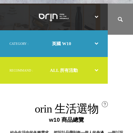
取分類車
率
高
客製化服務
提
RFO 快取
升
小
企業採購&聯名合作
關
旋轉架
角
鍵
RC 工業效
落
率架．工
作站
英國 W10
CATEGORY :
WS 工作站
TM 模具存
商
辦
放架
空
TW 刀具存
間
ALL 所有活動
RECOMMAND :
再
放
造
HDC 專業
高荷重型
工具櫃
想擁
ESD 抗靜
有風
orin 生活選物
電零件櫃
格店
運送組裝
家的
w10 商品總覽
費用
陳列
品味
結合生活中的各種需求 ，把設計品帶到每一個人的身邊，一個以設