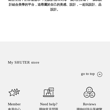
計結合美學的平台，追尋屬於自己的美感、設計，一起玩設計、品
就靠
設計。
這展
Household
示架
居家生活
檔案
管
理，
斜取式收納
辦公
整理箱
室讓
MHB
工作
收納桶RB
效率
收纳整理箱
My SHUTER store
激升
KD
小空
收納整理
go to top
間大
櫃．抽屜櫃
置
MB
物！
收纳整理盒
個人
DB
櫃機
玩具收纳整
Member
Need help?
Reviews
能兼
理組CB
會員中心
購物常見問題
購物好評分享總覽