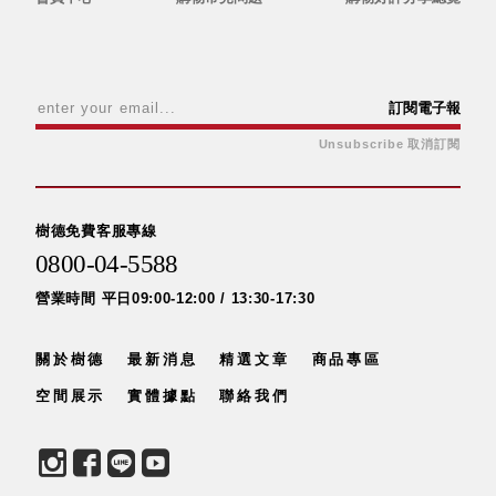
具風
收纳整理箱
格特
HA
色
折疊式收納
整理箱．籃
訂閱電子報
FB
登高椅設計
Unsubscribe 取消訂閱
打
椅CH
造
資源回收桶
夢
想
HB
秘
樹德免費客服專線
密
收纳整理手
0800-04-5588
基
提盒TB
地 !
車
營業時間 平日09:00-12:00 / 13:30-17:30
收纳整理玲
庫
瓏盒PC
變
身
分格收納整
關於樹德
最新消息
成
精選文章
商品專區
工
理盒（小集
作
空間展示
實體據點
聯絡我們
盒）SO
空
間
收纳整理加
購配件
樹德小物
多功