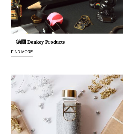
聯名重
辦公
磅登場
文具
樹德收納
A9 小
X
幫手零
Kingson
件分類
德國 Donkey Products
Artworks
箱
FIND MORE
字體設計
DD 桌
個性風
上型文
樹德收納
件櫃
X
DDH
WODEN
桌上型
更添生活
橫式文
氛圍
件櫃
OA 文
件桌上
分類架
OF 文
件隨身