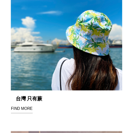
盒
HB 桌
上文具
盒
CS系
列
DCGH
防潮箱
DT 靜
謐極致
的桌上
收納
SFC密
碼鎖櫃
台灣 只有蕨
UC桌
FIND MORE
邊收納
櫃
升降桌
系列