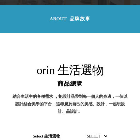
取分類車
高
客製化服務
RFO 快取
小
企業採購&聯名合作
旋轉架
ABOUT
品牌故事
角
RC 工業效
落
率架．工
作站
WS 工作站
TM 模具存
商
辦
放架
orin 生活選物
空
TW 刀具存
間
再
放
造
商品總覽
HDC 專業
高荷重型
結合生活中的各種需求 ，把設計品帶到每一個人的身邊，一個以
工具櫃
想擁
設計結合美學的平台，追尋屬於自己的美感、設計，一起玩設
ESD 抗靜
有風
計、品設計。
電零件櫃
格店
運送組裝
家的
費用
陳列
品味