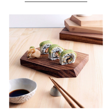
就靠
OVERVIEW 全部商品
這展
Select 生活選物
Household
示架
居家生活
檔案
管
理，
斜取式收納
辦公
整理箱
室讓
MHB
工作
收納桶RB
效率
收纳整理箱
激升
KD
小空
收納整理
間大
櫃．抽屜櫃
置
MB
物！
收纳整理盒
個人
DB
櫃機
玩具收纳整
能兼
理組CB