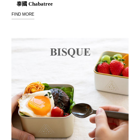
具風
收纳整理箱
泰國 Chabatree
格特
HA
FIND MORE
色
折疊式收納
整理箱．籃
FB
登高椅設計
打
椅CH
造
資源回收桶
夢
想
HB
秘
密
收纳整理手
基
提盒TB
地 !
車
收纳整理玲
庫
瓏盒PC
變
身
分格收納整
成
工
理盒（小集
作
盒）SO
空
間
收纳整理加
購配件
樹德小物
多功