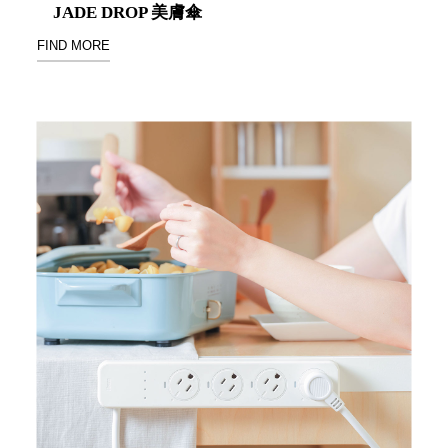
JADE DROP 美膚傘
Stockholm
台灣 點睛設計
FIND MORE
DOT DESIGN
台灣 Xcellent
日本 HARIO
台灣 Verde
台灣 Lisscode
泰國
Chabatree
台灣 初芳宇
台灣 Love
Dear
台灣 只有蕨
台灣 Elevon 準
好拔
JADE DROP
美膚傘
ROKA