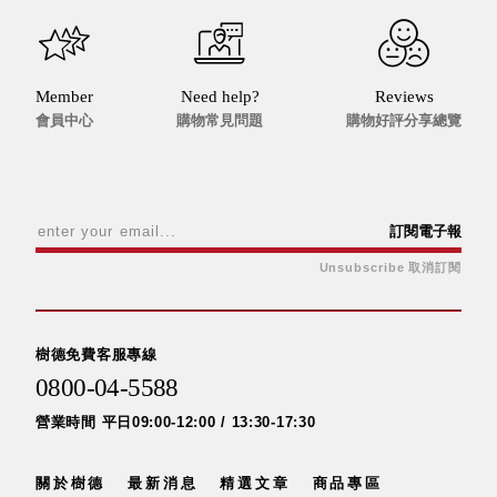
Dayneeds
台灣 立物創意
台灣 Aholic
台灣 洛陽紙櫃
Member
Need help?
Reviews
會員中心
購物常見問題
購物好評分享總覽
SOTHING 向
物
台灣 ZENLET
台灣 LIGHT
WAY
訂閱電子報
台灣 Moosy
Unsubscribe 取消訂閱
Life
台灣 LuvHome
德國 TROIKA
樹德免費客服專線
0800-04-5588
營業時間 平日09:00-12:00 / 13:30-17:30
關於樹德
最新消息
精選文章
商品專區