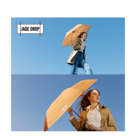
斯洛維尼亞
Rogaska
美國 July Nine
台灣
Techshower
西班牙
CRISTALINAS
台灣 Lilla Fe
德國
RIZENHOFF
台灣 檜木居
Cypress House
瑞典 Vakinme
澳洲 Koala
Eco
瑞典 Sagaform
德國 Donkey
Products
瑞典 BOSIGN