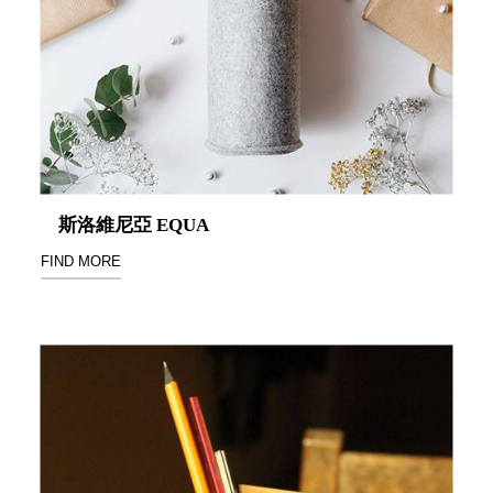
盒
PB 筆
盒
SCB
療癒收
納小物
KDF
資料
斯洛維尼亞 EQUA
夾．箱
FIND MORE
oneu
桌上
3C收
納
OA 辦
公資料
樹德櫃
MC 手
機櫃