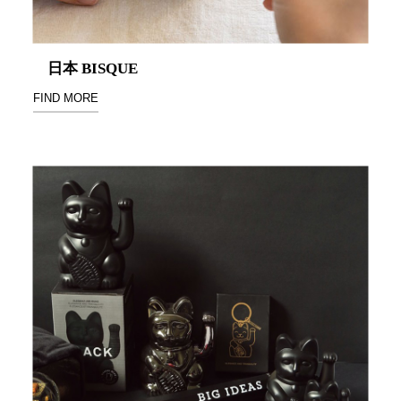
衣架
能工
推車
作
收纳整理分
桌，
日本 BISQUE
類盒FO
夢想
FIND MORE
收納整理糖
的起
果盒MD
點
折疊桌FT
工作
BB質感收
室必
納盒
備，
綠時尚聯名
移動
小物
式工
手提袋&手
具收
提籃系列LV
納
HF 摺疊購
物車
樹德聯
名企劃
｜ 跨界
Office