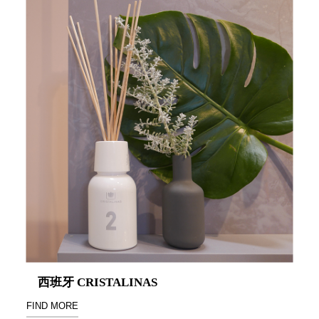
SB鈕
扣格盒
DU-2S
雙開拉
門櫃層
架
Select 生活
選物
英國 W10
日本 BISQUE
斯洛維尼亞
EQUA
西班牙 CRISTALINAS
日本 Hacoa
FIND MORE
台灣 SN°OVAE