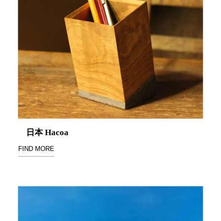
DU 密
碼鎖資
料鐵櫃
FC 密
碼置物
櫃
SH 文
件車．
小櫃
SH 展
示架．
日本 Hacoa
書架
SB 方
FIND MORE
塊盒
SC收
纳整理
櫃．鞋
櫃
L連環