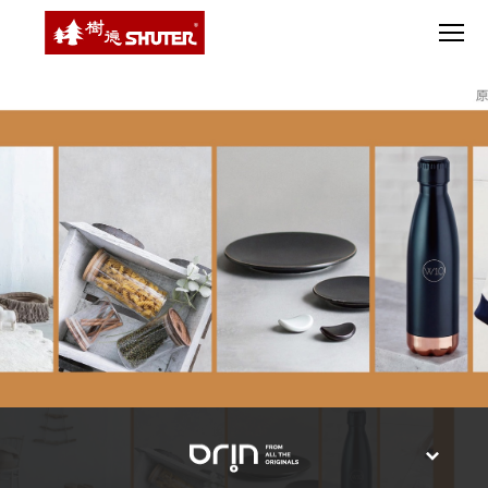
CT 專業重
間質感
SEE
Babbuza
MORE
型工具車
網美級
MILESTONE 樹
Dreamfactory|樹
德歷程
SCT-H不鏽
貨櫃屋
德收納學旅工場
鋼工具車
收納！
SWM-5不
居家收
NEWSPAPER 報紙
鏽鋼工作
納布置
MEDIA PRESS 多
桌
必備
媒體
HK 掛板配
MAGAZINE 雜誌
件．洞洞
SOCIAL CARE 公
板配件
益
超
HB 耐衝擊
AWARDS 獲獎榮耀
級
分類置物
玩
MILESTONE 逐夢
家
整理盒
腳步
MS-HB 快
取車
打
FO 掀開式
造
快取零物
CUSTOMIZED 樹
你
德客製
件分類盒
的
MS-FO 快
樂